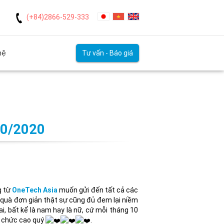
(+84)2866-529-333
hệ
Tư vấn - Báo giá
10/2020
g từ
OneTech Asia
muốn gửi đến tất cả các
 quà đơn giản thật sự cũng đủ đem lại niềm
i, bất kể là nam hay là nữ, cứ mỗi tháng 10
n chức cao quý
.