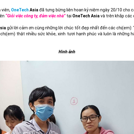
 viên,
OneTech
Asia
đã tưng bừng liên hoan kỷ niệm ngày 20/10 cho c
iên
“Giỏi việc công ty, đảm việc nhà”
tại
OneTech Asia
và trên khắp các
sia
gửi lời cảm ơn cùng những lời chúc tốt đẹp nhất đến các chị(em):
ả chị(em) thật nhiều sức khỏe, xinh tươi hạnh phúc và luôn là nhữn
Hình ảnh