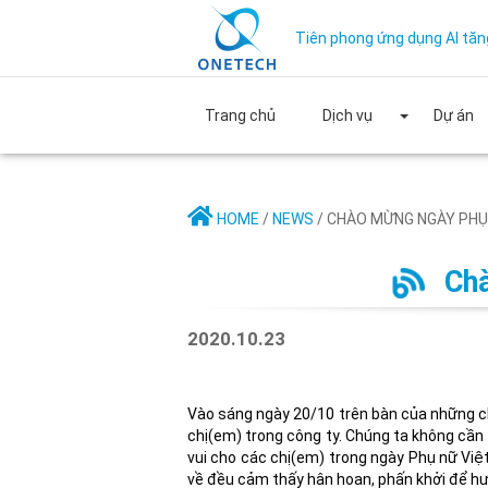
Tiên phong ứng dụng AI tăn
Trang chủ
Dịch vụ
Dự án
HOME
/
NEWS
/ CHÀO MỪNG NGÀY PHỤ 
Chà
2020.10.23
Vào sáng ngày 20/10 trên bàn của những 
chị(em) trong công ty. Chúng ta không cần
vui cho các chị(em) trong ngày Phụ nữ Việt
về đều cảm thấy hân hoan, phấn khởi để h