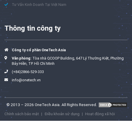
Tư Vấn Kinh Doanh Tại Việt Nam
Thông tin công ty
Công ty cổ phần OneTech Asia
Văn phòng:
Tòa nhà QCOOP Building, 647 Lý Thường Kiệt, Phường
Bảy Hiền, TP. Hồ Chí Minh
(+84)2866-529-333
info@onetech.vn
© 2013 – 2026 OneTech Asia. All Rights Reserved.
Chính sách bảo mật
|
Điều khoản sử dụng
|
Hoạt động xã hội