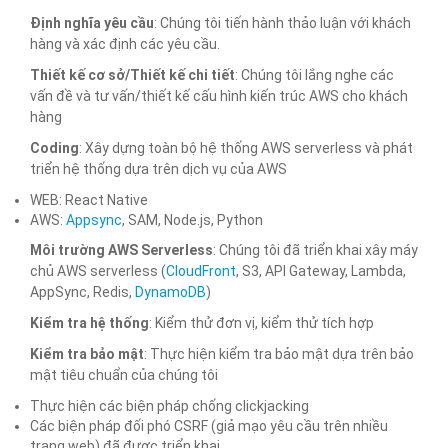
Định nghĩa yêu cầu
: Chúng tôi tiến hành thảo luận với khách
hàng và xác định các yêu cầu.
Thiết kế cơ sở/Thiết kế chi tiết
: Chúng tôi lắng nghe các
vấn đề và tư vấn/thiết kế cấu hình kiến ​​trúc AWS cho khách
hàng
Coding
: Xây dựng toàn bộ hệ thống AWS serverless và phát
triển hệ thống dựa trên dịch vụ của AWS
WEB: React Native
AWS:
Appsync
, SAM, Node.js, Python
Môi trường AWS Serverless
: Chúng tôi đã triển khai xây máy
chủ AWS serverless (
CloudFront
, S3, API Gateway, Lambda,
AppSync, Redis,
DynamoDB
)
Kiểm tra hệ thống
: Kiểm thử đơn vị, kiểm thử tích hợp
Kiểm tra bảo mật
: Thực hiện kiểm tra bảo mật dựa trên bảo
mật tiêu chuẩn của chúng tôi
Thực hiện các biện pháp chống clickjacking
Các biện pháp đối phó CSRF (giả mạo yêu cầu trên nhiều
trang web) đã được triển khai