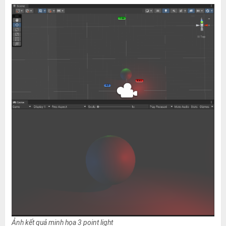
Ảnh kết quả minh họa 3 point light