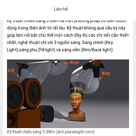
điểm trong Unity.
Liên hệ
Kỹ thuật chiếu sáng 3 điểm là một phương pháp cổ điển được
dùng trong điện ảnh từ rất lâu. Kỹ thuật không quá cầu kỳ này
giúp làm nổi bật chủ thể một cách đầy đủ các chi tiết cần thiết
nhất, nghệ thuật chỉ với 3 nguồn sáng: Sáng chính (Key
Light),sáng phụ (Fill light) và sáng viền (Rim/Back light).
「Chính sách bảo mật」
Nếu bạn đồng ý với những điều trên, vui 
Một email trả lời tự động sẽ được gửi đến địa chỉ email bạn đã nh
Kỹ thuật chiếu sáng 3 điểm (ảnh pluralsight.com)