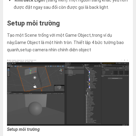
Rim/back Light
(sáng viền): một nguồn sáng khác yếu hơn
được đặt ngay sau đối còn được gọi là back light.
Setup môi trường
Tạo một Scene trống với một Game Object,trong ví dụ
này,Game Object là một hình tròn. Thiết lập 4 bức tường bao
quanh,setup camera nhìn chính diện object
Setup môi trường