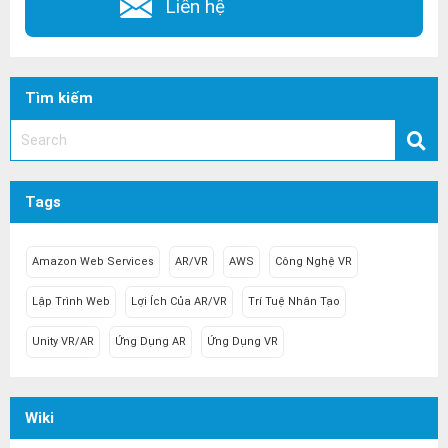
Liên hệ
Tìm kiếm
Tags
Amazon Web Services
AR/VR
AWS
Công Nghệ VR
Lập Trình Web
Lợi Ích Của AR/VR
Trí Tuệ Nhân Tạo
Unity VR/AR
Ứng Dụng AR
Ứng Dụng VR
Wiki