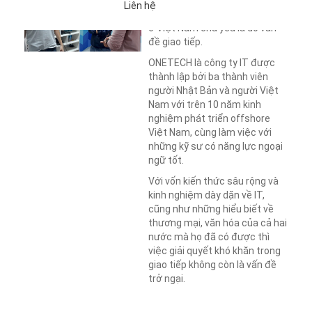
Liên hệ
thất bại khi phát triển Offshore
ở Việt Nam chủ yếu là do vấn
đề giao tiếp.
ONETECH là công ty IT được
thành lập bởi ba thành viên
người Nhật Bản và người Việt
Nam với trên 10 năm kinh
nghiệm phát triển offshore
Việt Nam, cùng làm việc với
những kỹ sư có năng lực ngoại
ngữ tốt.
Với vốn kiến thức sâu rộng và
kinh nghiệm dày dặn về IT,
cũng như những hiểu biết về
thương mại, văn hóa của cả hai
nước mà họ đã có được thì
việc giải quyết khó khăn trong
giao tiếp không còn là vấn đề
trở ngại.