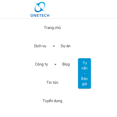
Trang chủ
Dịch vụ
Dự án
Tư
Công ty
Blog
vấn
TRANG CHỦ
/ THẾ MẠNH ONETECH
-
Báo
Tin tức
giá
Thế mạnh OneTech
Tuyển dụng
Kỹ năng giao tiếp
Trên thực tế, nguyên nhân