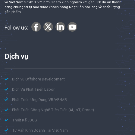
và Việt Nam từ 2013. Với hơn 8 năm kinh nghiệm với gần 300 dự án thành
công chúng tôi tự hào được khách hàng Nhật Bản hài lòng về chất lượng
sản phẩm.
Follow us:
Dịch vụ
Dịch vụ Offshore Development
Dịch Vụ Phát Triển Labor
Phát Triển Ứng Dụng VR/AR/MR
Phát Triển Công Nghệ Tiên Tiến (AI, IoT, Drone)
Thiết Kế 3DCG
Tư Vấn Kinh Doanh Tại Việt Nam