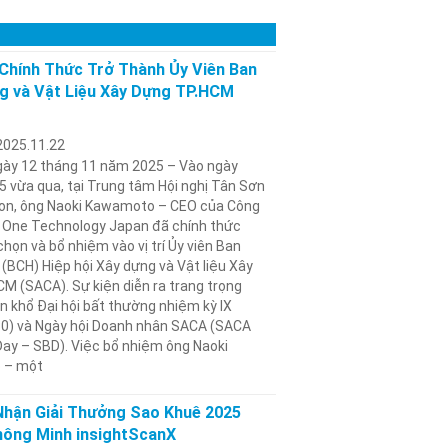
Chính Thức Trở Thành Ủy Viên Ban
g và Vật Liệu Xây Dựng TP.HCM
2025.11.22
gày 12 tháng 11 năm 2025 – Vào ngày
 vừa qua, tại Trung tâm Hội nghị Tân Sơn
ion, ông Naoki Kawamoto – CEO của Công
 One Technology Japan đã chính thức
họn và bổ nhiệm vào vị trí Ủy viên Ban
(BCH) Hiệp hội Xây dựng và Vật liệu Xây
M (SACA). Sự kiện diễn ra trang trọng
n khổ Đại hội bất thường nhiệm kỳ IX
0) và Ngày hội Doanh nhân SACA (SACA
ay – SBD). Việc bổ nhiệm ông Naoki
 – một
Nhận Giải Thưởng Sao Khuê 2025
Thông Minh insightScanX