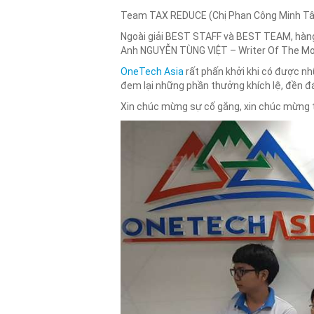
Team TAX REDUCE (Chị Phan Công Minh Tâm,
Ngoài giải BEST STAFF và BEST TEAM, hàng t
Anh NGUYỄN TÙNG VIỆT – Writer Of The M
OneTech Asia
rất phấn khởi khi có được nh
đem lại những phần thưởng khích lệ, đền đ
Xin chúc mừng sự cố gắng, xin chúc mừng t