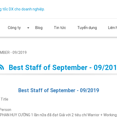
g tốc DX cho doanh nghiệp.
Công ty
Blog
Tin tức
Tuyển dụng
Liên 
MBER - 09/2019
Best Staff of September - 09/20
Best Staff of September - 09/2019
Title
Person
AN HUY CƯỜNG 1 lần nữa đã đạt Giải với 2 tiêu chí Warrior + Working o