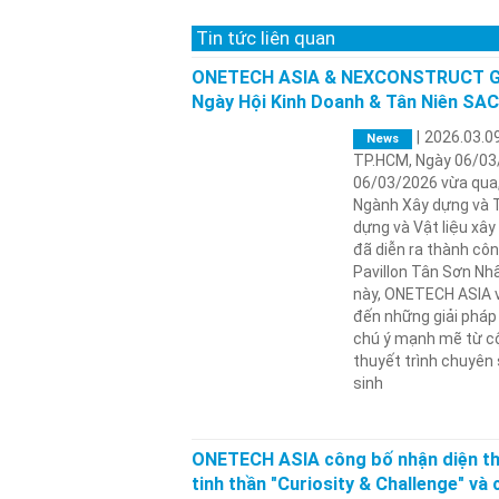
Tin tức liên quan
ONETECH ASIA & NEXCONSTRUCT Ghi
Ngày Hội Kinh Doanh & Tân Niên SA
|
2026.03.0
News
TP.HCM, Ngày 06/03
06/03/2026 vừa qua,
Ngành Xây dựng và T
dựng và Vật liệu xâ
đã diễn ra thành côn
Pavillon Tân Sơn Nh
này, ONETECH ASIA
đến những giải pháp
chú ý mạnh mẽ từ cộ
thuyết trình chuyên 
sinh
ONETECH ASIA công bố nhận diện th
tinh thần "Curiosity & Challenge" và