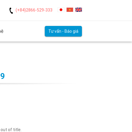
(+84)2866-529-333
hệ
Tư vấn - Báo giá
19
ut of title.