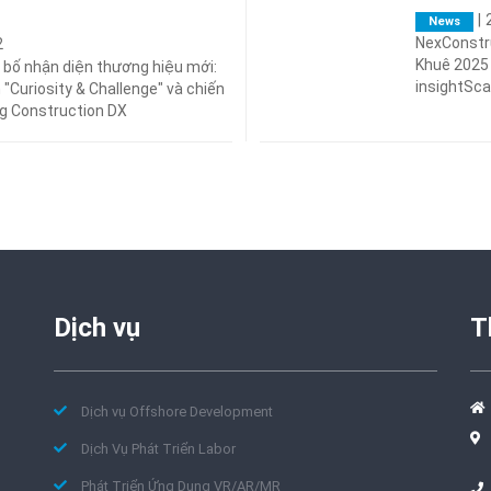
|
News
NexConstr
2
Khuê 2025 
bố nhận diện thương hiệu mới:
insightSc
 "Curiosity & Challenge" và chiến
ng Construction DX
Dịch vụ
T
Dịch vụ Offshore Development
Dịch Vụ Phát Triển Labor
Phát Triển Ứng Dụng VR/AR/MR