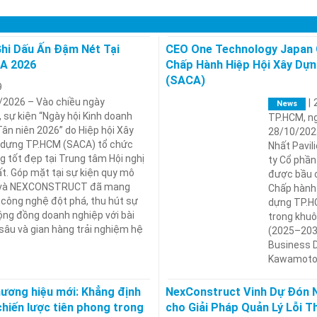
 Dấu Ấn Đậm Nét Tại
CEO One Technology Japan 
CA 2026
Chấp Hành Hiệp Hội Xây Dựn
(SACA)
9
/2026 – Vào chiều ngày
|
News
 sự kiện “Ngày hội Kinh doanh
TP.HCM, n
ân niên 2026” do Hiệp hội Xây
28/10/2025
y dựng TP.HCM (SACA) tổ chức
Nhất Pavil
g tốt đẹp tại Trung tâm Hội nghị
ty Cổ phần
ất. Góp mặt tại sự kiện quy mô
được bầu c
 và NEXCONSTRUCT đã mang
Chấp hành 
 công nghệ đột phá, thu hút sự
dựng TP.HC
ng đồng doanh nghiệp với bài
trong khuô
sâu và gian hàng trải nghiệm hệ
(2025–203
Business D
Kawamoto
ương hiệu mới: Khẳng định
NexConstruct Vinh Dự Đón 
 chiến lược tiên phong trong
cho Giải Pháp Quản Lý Lỗi 