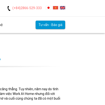
(+84)2866-529-333
hệ
Tư vấn - Báo giá
?
 căng thẳng. Tuy nhiên, năm nay do tình
 làm việc Work At Home nhưng đối với
chờ và cuối cùng chúng ta đã có một buổi