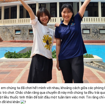
 em chúng ta đã chơi hết mình với nhau, khoảng cách giữa các phòng b
các trò chơi. Chắc chắn rằng qua chuyến đi này mỗi chúng ta đều trải
ột liều thuốc tinh thần để bắt đầu một tuần làm việc mới. Tin rằng chỉ
ấn đề khó khăn