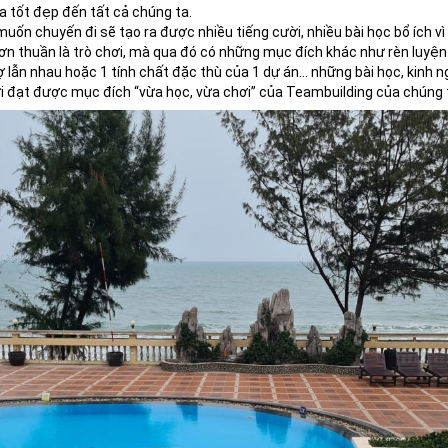
 tốt đẹp đến tất cả chúng ta.
ốn chuyến đi sẽ tạo ra được nhiều tiếng cười, nhiều bài học bổ ích vì 
ơn thuần là trò chơi, mà qua đó có những mục đích khác như rèn luyện 
ợ lẫn nhau hoặc 1 tính chất đặc thù của 1 dự án… những bài học, kinh n
i đạt được mục đích “vừa học, vừa chơi” của Teambuilding của chúng