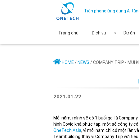
Tiên phong ứng dụng AI tăn
Trang chủ
Dịch vụ
Dự án
HOME
/
NEWS
/ COMPANY TRIP - MŨI K
2021.01.22
Mỗi năm, mình sẽ có 1 buổi gọi là Company 
hình Covid khá phức tạp, một số công ty c
OneTech Asia
, vì mỗi năm chỉ có một lần 
Teambuilding thay vì Company Trip với tiêu 