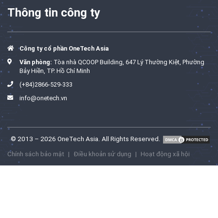
Thông tin công ty
Công ty cổ phần OneTech Asia
Văn phòng:
Tòa nhà QCOOP Building, 647 Lý Thường Kiệt, Phường
Bảy Hiền, TP. Hồ Chí Minh
(+84)2866-529-333
info@onetech.vn
© 2013 – 2026 OneTech Asia. All Rights Reserved.
Chính sách bảo mật
|
Điều khoản sử dụng
|
Hoạt động xã hội