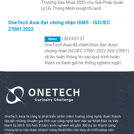
Thưởng Sao Khuê 2025 cho Giải Pháp Quản
Lý Lỗi Thông Minh insightScanX
OneTech Asia đạt chứng nhận ISMS - ISO/IEC
27001:2022
|
2024.07.21
News
OneTech Asia đã chính thức đạt được
chứng nhận ISO/IEC 27001:2022 (ISO 27001)
về An toàn thông tin sau quá trình hoàn
thiện và đánh giá hệ thống nghiêm ngặt.
OneTech Asia là công ty phát triển phần mềm hướng công nghệ, được thành
lập bởi những chuyên gia lĩnh vực công nghệ làm việc tại Nhật Bản và Việt
Nam từ 2013. Với hơn 8 năm kinh nghiệm với gần 300 dự án thành công
chúng tôi tự hào được khách hàng Nhật Bản hài lòng về chất lượng sản