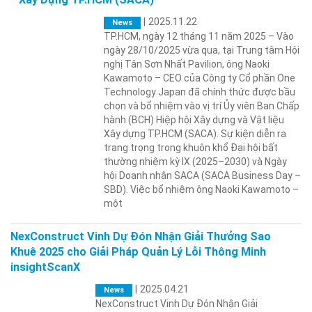
|
2025.11.22
News
TP.HCM, ngày 12 tháng 11 năm 2025 – Vào
ngày 28/10/2025 vừa qua, tại Trung tâm Hội
nghị Tân Sơn Nhất Pavilion, ông Naoki
Kawamoto – CEO của Công ty Cổ phần One
Technology Japan đã chính thức được bầu
chọn và bổ nhiệm vào vị trí Ủy viên Ban Chấp
hành (BCH) Hiệp hội Xây dựng và Vật liệu
Xây dựng TP.HCM (SACA). Sự kiện diễn ra
trang trọng trong khuôn khổ Đại hội bất
thường nhiệm kỳ IX (2025–2030) và Ngày
hội Doanh nhân SACA (SACA Business Day –
SBD). Việc bổ nhiệm ông Naoki Kawamoto –
một
NexConstruct Vinh Dự Đón Nhận Giải Thưởng Sao
Khuê 2025 cho Giải Pháp Quản Lý Lỗi Thông Minh
insightScanX
|
2025.04.21
News
NexConstruct Vinh Dự Đón Nhận Giải