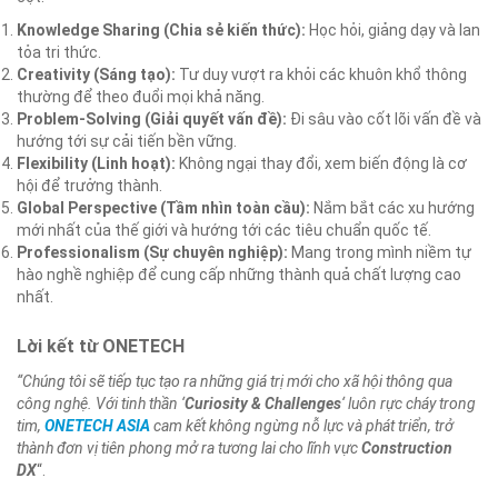
Knowledge Sharing (Chia sẻ kiến thức):
Học hỏi, giảng dạy và lan
tỏa tri thức.
Creativity (Sáng tạo):
Tư duy vượt ra khỏi các khuôn khổ thông
thường để theo đuổi mọi khả năng.
Problem-Solving (Giải quyết vấn đề):
Đi sâu vào cốt lõi vấn đề và
hướng tới sự cải tiến bền vững.
Flexibility (Linh hoạt):
Không ngại thay đổi, xem biến động là cơ
hội để trưởng thành.
Global Perspective (Tầm nhìn toàn cầu):
Nắm bắt các xu hướng
mới nhất của thế giới và hướng tới các tiêu chuẩn quốc tế.
Professionalism (Sự chuyên nghiệp):
Mang trong mình niềm tự
hào nghề nghiệp để cung cấp những thành quả chất lượng cao
nhất.
Lời kết từ ONETECH
“Chúng tôi sẽ tiếp tục tạo ra những giá trị mới cho xã hội thông qua
công nghệ. Với tinh thần ‘
Curiosity & Challenges
‘ luôn rực cháy trong
tim,
ONETECH ASIA
cam kết không ngừng nỗ lực và phát triển, trở
thành đơn vị tiên phong mở ra tương lai cho lĩnh vực
Construction
DX
“.