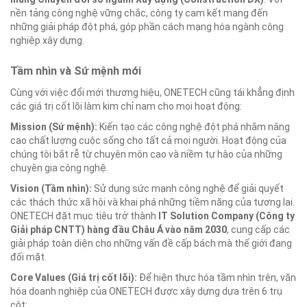
nền tảng công nghệ vững chắc, công ty cam kết mang đến
những giải pháp đột phá, góp phần cách mạng hóa ngành công
nghiệp xây dựng.
Tầm nhìn và Sứ mệnh mới
Cùng với việc đổi mới thương hiệu, ONETECH cũng tái khẳng định
các giá trị cốt lõi làm kim chỉ nam cho mọi hoạt động:
Mission (Sứ mệnh):
Kiến tạo các công nghệ đột phá nhằm nâng
cao chất lượng cuộc sống cho tất cả mọi người. Hoạt động của
chúng tôi bắt rễ từ chuyên môn cao và niềm tự hào của những
chuyên gia công nghệ.
Vision (Tầm nhìn):
Sử dụng sức mạnh công nghệ để giải quyết
các thách thức xã hội và khai phá những tiềm năng của tương lai.
ONETECH đặt mục tiêu trở thành
IT Solution Company (Công ty
Giải pháp CNTT) hàng đầu Châu Á vào năm 2030
, cung cấp các
giải pháp toàn diện cho những vấn đề cấp bách mà thế giới đang
đối mặt.
Core Values (Giá trị cốt lõi):
Để hiện thực hóa tầm nhìn trên, văn
hóa doanh nghiệp của ONETECH được xây dựng dựa trên 6 trụ
cột: