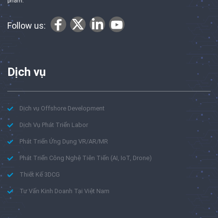
phẩm.
Follow us:
Dịch vụ
Dịch vụ Offshore Development
Dịch Vụ Phát Triển Labor
Phát Triển Ứng Dụng VR/AR/MR
Phát Triển Công Nghệ Tiên Tiến (AI, IoT, Drone)
Thiết Kế 3DCG
Tư Vấn Kinh Doanh Tại Việt Nam