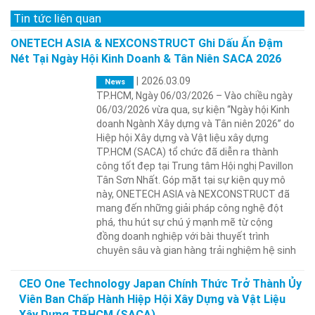
Tin tức liên quan
ONETECH ASIA & NEXCONSTRUCT Ghi Dấu Ấn Đậm
Nét Tại Ngày Hội Kinh Doanh & Tân Niên SACA 2026
|
2026.03.09
News
TP.HCM, Ngày 06/03/2026 – Vào chiều ngày
06/03/2026 vừa qua, sự kiện “Ngày hội Kinh
doanh Ngành Xây dựng và Tân niên 2026” do
Hiệp hội Xây dựng và Vật liệu xây dựng
TP.HCM (SACA) tổ chức đã diễn ra thành
công tốt đẹp tại Trung tâm Hội nghị Pavillon
Tân Sơn Nhất. Góp mặt tại sự kiện quy mô
này, ONETECH ASIA và NEXCONSTRUCT đã
mang đến những giải pháp công nghệ đột
phá, thu hút sự chú ý mạnh mẽ từ cộng
đồng doanh nghiệp với bài thuyết trình
chuyên sâu và gian hàng trải nghiệm hệ sinh
CEO One Technology Japan Chính Thức Trở Thành Ủy
Viên Ban Chấp Hành Hiệp Hội Xây Dựng và Vật Liệu
Xây Dựng TP.HCM (SACA)