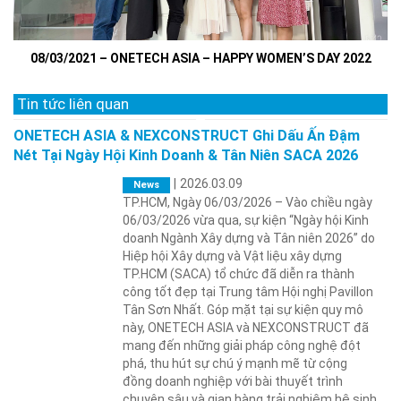
08/03/2021 – ONETECH ASIA – HAPPY WOMEN’S DAY 2022
Tin tức liên quan
ONETECH ASIA & NEXCONSTRUCT Ghi Dấu Ấn Đậm
Nét Tại Ngày Hội Kinh Doanh & Tân Niên SACA 2026
|
2026.03.09
News
TP.HCM, Ngày 06/03/2026 – Vào chiều ngày
06/03/2026 vừa qua, sự kiện “Ngày hội Kinh
doanh Ngành Xây dựng và Tân niên 2026” do
Hiệp hội Xây dựng và Vật liệu xây dựng
TP.HCM (SACA) tổ chức đã diễn ra thành
công tốt đẹp tại Trung tâm Hội nghị Pavillon
Tân Sơn Nhất. Góp mặt tại sự kiện quy mô
này, ONETECH ASIA và NEXCONSTRUCT đã
mang đến những giải pháp công nghệ đột
phá, thu hút sự chú ý mạnh mẽ từ cộng
đồng doanh nghiệp với bài thuyết trình
chuyên sâu và gian hàng trải nghiệm hệ sinh