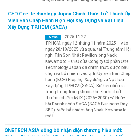
CEO One Technology Japan Chính Thức Trở Thành Ủy
Viên Ban Chấp Hành Hiệp Hội Xây Dựng và Vật Liệu
Xây Dựng TP.HCM (SACA)
|
2025.11.22
News
TP.HCM, ngày 12 tháng 11 năm 2025 – Vào
ngày 28/10/2025 vừa qua, tại Trung tâm Hội
nghị Tân Sơn Nhất Pavilion, ông Naoki
Kawamoto – CEO của Công ty Cổ phần One
Technology Japan đã chính thức được bầu
chọn và bổ nhiệm vào vị trí Ủy viên Ban Chấp
hành (BCH) Hiệp hội Xây dựng và Vật liệu
Xây dựng TP.HCM (SACA). Sự kiện diễn ra
trang trọng trong khuôn khổ Đại hội bất
thường nhiệm kỳ IX (2025–2030) và Ngày
hội Doanh nhân SACA (SACA Business Day –
SBD). Việc bổ nhiệm ông Naoki Kawamoto –
một
ONETECH ASIA công bố nhận diện thương hiệu mới: