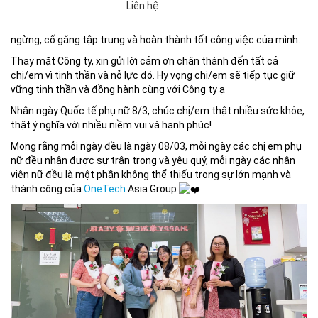
Liên hệ
Mặc dù tình hình dịch bệnh Covid vẫn còn diễn ra khá phức tạp,
tuy nhiên chị/em tại
OneTech Asia
Group vẫn luôn nỗ lực không
ngừng, cố gắng tập trung và hoàn thành tốt công việc của mình.
Thay mặt Công ty, xin gửi lời cảm ơn chân thành đến tất cả
chị/em vì tinh thần và nỗ lực đó. Hy vọng chi/em sẽ tiếp tục giữ
vững tinh thần và đồng hành cùng với Công ty ạ
Nhân ngày Quốc tế phụ nữ 8/3, chúc chị/em thật nhiều sức khỏe,
thật ý nghĩa với nhiều niềm vui và hạnh phúc!
Mong rằng mỗi ngày đều là ngày 08/03, mỗi ngày các chị em phụ
nữ đều nhận được sự trân trọng và yêu quý, mỗi ngày các nhân
viên nữ đều là một phần không thể thiếu trong sự lớn mạnh và
thành công của
OneTech
Asia Group