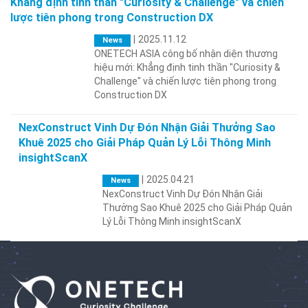
Khẳng định tinh thần "Curiosity & Challenge" và chiến
lược tiên phong trong Construction DX
|
2025.11.12
News
ONETECH ASIA công bố nhận diện thương
hiệu mới: Khẳng định tinh thần "Curiosity &
Challenge" và chiến lược tiên phong trong
Construction DX
NexConstruct Vinh Dự Đón Nhận Giải Thưởng Sao
Khuê 2025 cho Giải Pháp Quản Lý Lỗi Thông Minh
insightScanX
|
2025.04.21
News
NexConstruct Vinh Dự Đón Nhận Giải
Thưởng Sao Khuê 2025 cho Giải Pháp Quản
Lý Lỗi Thông Minh insightScanX