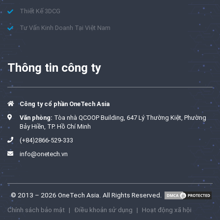
Thiết Kế 3DCG
Tư Vấn Kinh Doanh Tại Việt Nam
Thông tin công ty
Công ty cổ phần OneTech Asia
Văn phòng:
Tòa nhà QCOOP Building, 647 Lý Thường Kiệt, Phường
Bảy Hiền, TP. Hồ Chí Minh
(+84)2866-529-333
info@onetech.vn
© 2013 – 2026 OneTech Asia. All Rights Reserved.
Chính sách bảo mật
|
Điều khoản sử dụng
|
Hoạt động xã hội