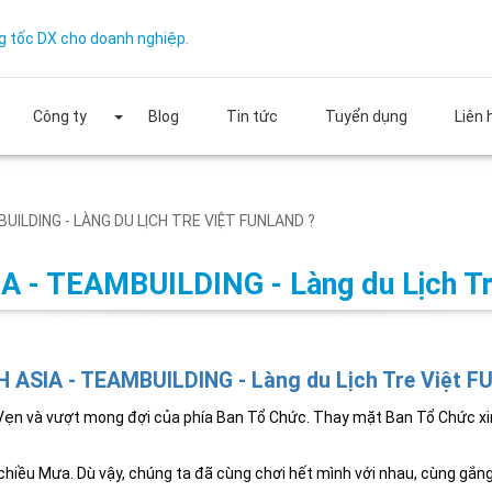
g tốc DX cho doanh nghiệp.
Công ty
Blog
Tin tức
Tuyển dụng
Liên 
UILDING - LÀNG DU LỊCH TRE VIỆT FUNLAND ?
 - TEAMBUILDING - Làng du Lịch Tr
 ASIA - TEAMBUILDING - Làng du Lịch Tre Việt F
Vẹn và vượt mong đợi của phía Ban Tổ Chức. Thay mặt Ban Tổ Chức xi
chiều Mưa. Dù vậy, chúng ta đã cùng chơi hết mình với nhau, cùng gắng