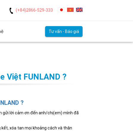
(+84)2866-529-333
hệ
Tư vấn - Báo giá
e Việt FUNLAND ?
UNLAND ?
n gửi lời cảm ơn đến anh/chị(em) mình đã
 kết, xóa tan mọi khoảng cách và thân