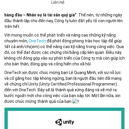
Liên hệ
Với thông điệp của CEO
OneTech Asia
:
“Con người là yếu tố
hàng đầu – Nhân sự là tài sản quý giá”
. Thế nên, từ những ngày
đầu thành lập cho đến nay, Công ty luôn đặt yếu tố con người lên
trên hết.
Với mong muốn có thể phát triển và nâng cao những kỹ năng
chuyên môn,
OneTech
đã phát động phong trào học tập để giúp
tất cả anh/chị(em) có thể nâng cao kỹ năng trong công việc. Qua
đó, có thể đạt được các chứng chỉ/bằng cấp liên quan. Điều này
không chỉ đóng góp vào sự phát triển của Công ty mà còn giúp ích
cho bản thân, đóng góp và cống hiến cho xã hội.
OneTech xin được chúc mừng bạn Lê Quang Minh, với sự nỗ lực
và cố gắng học tập không ngừng, bạn là người đầu tiên đã mang
về chứng chỉ Unity (Unity Certified Professional Programmer)
đến với OneTech. Đây sẽ là thành quả xứng đáng và sẽ mở ra
bước ngoặt mới cho công việc của bạn sắp tới. Một lần nữa, xin
được chúc mừng thành quả của bạn