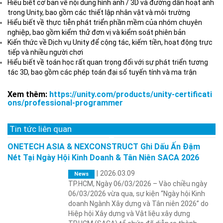
Hiểu biết cơ bản về nội dung hình ảnh / 3D và đường dẫn hoạt ảnh
trong Unity, bao gồm các thiết lập nhân vật và môi trường
Hiểu biết về thực tiễn phát triển phần mềm của nhóm chuyên
nghiệp, bao gồm kiểm thử đơn vị và kiểm soát phiên bản
Kiến thức về Dịch vụ Unity để cộng tác, kiếm tiền, hoạt động trực
tiếp và nhiều người chơi
Hiểu biết về toán học rất quan trọng đối với sự phát triển tương
tác 3D, bao gồm các phép toán đại số tuyến tính và ma trận
Xem thêm:
https://unity.com/products/unity-certificati
ons/professional-programmer
Tin tức liên quan
ONETECH ASIA & NEXCONSTRUCT Ghi Dấu Ấn Đậm
Nét Tại Ngày Hội Kinh Doanh & Tân Niên SACA 2026
|
2026.03.09
News
TP.HCM, Ngày 06/03/2026 – Vào chiều ngày
06/03/2026 vừa qua, sự kiện “Ngày hội Kinh
doanh Ngành Xây dựng và Tân niên 2026” do
Hiệp hội Xây dựng và Vật liệu xây dựng