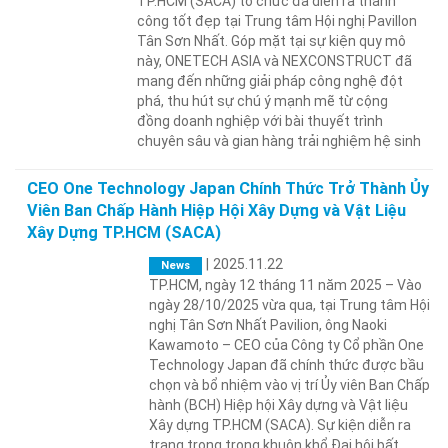
TP.HCM (SACA) tổ chức đã diễn ra thành
công tốt đẹp tại Trung tâm Hội nghị Pavillon
Tân Sơn Nhất. Góp mặt tại sự kiện quy mô
này, ONETECH ASIA và NEXCONSTRUCT đã
mang đến những giải pháp công nghệ đột
phá, thu hút sự chú ý mạnh mẽ từ cộng
đồng doanh nghiệp với bài thuyết trình
chuyên sâu và gian hàng trải nghiệm hệ sinh
CEO One Technology Japan Chính Thức Trở Thành Ủy
Viên Ban Chấp Hành Hiệp Hội Xây Dựng và Vật Liệu
Xây Dựng TP.HCM (SACA)
|
2025.11.22
News
TP.HCM, ngày 12 tháng 11 năm 2025 – Vào
ngày 28/10/2025 vừa qua, tại Trung tâm Hội
nghị Tân Sơn Nhất Pavilion, ông Naoki
Kawamoto – CEO của Công ty Cổ phần One
Technology Japan đã chính thức được bầu
chọn và bổ nhiệm vào vị trí Ủy viên Ban Chấp
hành (BCH) Hiệp hội Xây dựng và Vật liệu
Xây dựng TP.HCM (SACA). Sự kiện diễn ra
trang trọng trong khuôn khổ Đại hội bất