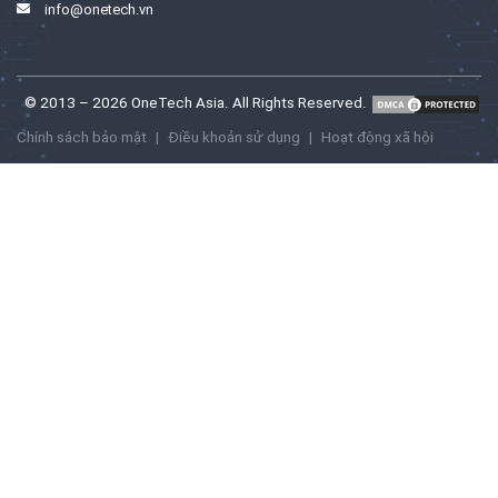
info@onetech.vn
© 2013 – 2026 OneTech Asia. All Rights Reserved.
Chính sách bảo mật
|
Điều khoản sử dụng
|
Hoạt động xã hội