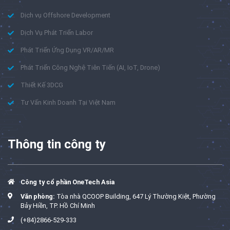
Dịch vụ Offshore Development
Dịch Vụ Phát Triển Labor
Phát Triển Ứng Dụng VR/AR/MR
Phát Triển Công Nghệ Tiên Tiến (AI, IoT, Drone)
Thiết Kế 3DCG
Tư Vấn Kinh Doanh Tại Việt Nam
Thông tin công ty
Công ty cổ phần OneTech Asia
Văn phòng:
Tòa nhà QCOOP Building, 647 Lý Thường Kiệt, Phường
Bảy Hiền, TP. Hồ Chí Minh
(+84)2866-529-333