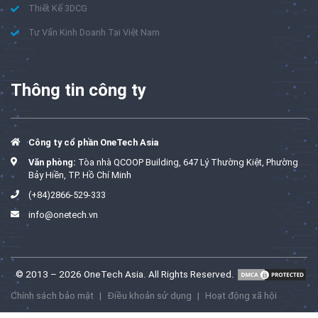
Thiết Kế 3DCG
Tư Vấn Kinh Doanh Tại Việt Nam
Thông tin công ty
Công ty cổ phần OneTech Asia
Văn phòng:
Tòa nhà QCOOP Building, 647 Lý Thường Kiệt, Phường
Bảy Hiền, TP. Hồ Chí Minh
(+84)2866-529-333
info@onetech.vn
© 2013 – 2026 OneTech Asia. All Rights Reserved.
Chính sách bảo mật
|
Điều khoản sử dụng
|
Hoạt động xã hội