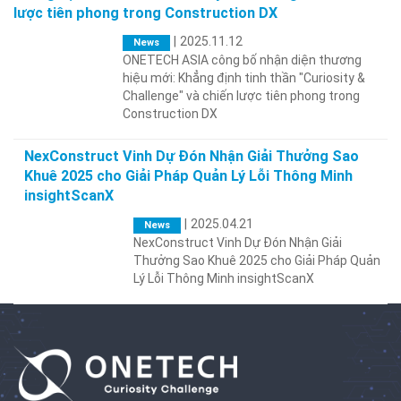
lược tiên phong trong Construction DX
|
2025.11.12
News
ONETECH ASIA công bố nhận diện thương
hiệu mới: Khẳng định tinh thần "Curiosity &
Challenge" và chiến lược tiên phong trong
Construction DX
NexConstruct Vinh Dự Đón Nhận Giải Thưởng Sao
Khuê 2025 cho Giải Pháp Quản Lý Lỗi Thông Minh
insightScanX
|
2025.04.21
News
NexConstruct Vinh Dự Đón Nhận Giải
Thưởng Sao Khuê 2025 cho Giải Pháp Quản
Lý Lỗi Thông Minh insightScanX