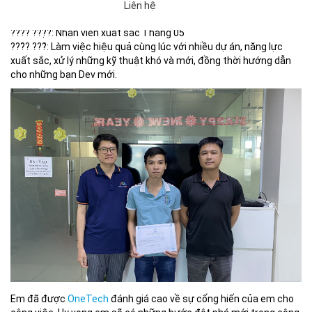
PHẠM LONG ĐĨNH
Liên hệ
??̣ ???́: Web Developer
???? ???̣̂?: Nhân viên xuất sắc Tháng 05
???̂? ???́: Làm việc hiệu quả cùng lúc với nhiều dự án, năng lực
xuất sắc, xử lý những kỹ thuật khó và mới, đồng thời hướng dẫn
cho những bạn Dev mới.
Em đã được
OneTech
đánh giá cao về sự cống hiến của em cho