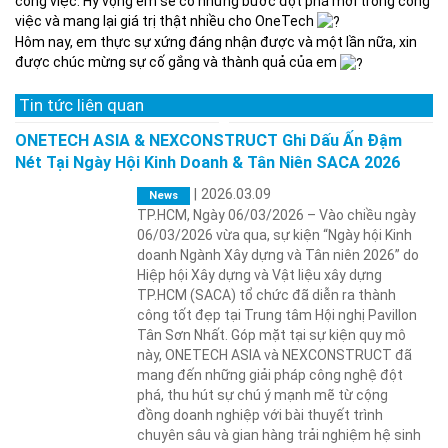
công việc. Hy vọng em sẽ có những bước đột phá mới trong công
việc và mang lại giá trị thật nhiều cho OneTech
Hôm nay, em thực sự xứng đáng nhận được và một lần nữa, xin
được chúc mừng sự cố gắng và thành quả của em
Tin tức liên quan
ONETECH ASIA & NEXCONSTRUCT Ghi Dấu Ấn Đậm
Nét Tại Ngày Hội Kinh Doanh & Tân Niên SACA 2026
|
2026.03.09
News
TP.HCM, Ngày 06/03/2026 – Vào chiều ngày
06/03/2026 vừa qua, sự kiện “Ngày hội Kinh
doanh Ngành Xây dựng và Tân niên 2026” do
Hiệp hội Xây dựng và Vật liệu xây dựng
TP.HCM (SACA) tổ chức đã diễn ra thành
công tốt đẹp tại Trung tâm Hội nghị Pavillon
Tân Sơn Nhất. Góp mặt tại sự kiện quy mô
này, ONETECH ASIA và NEXCONSTRUCT đã
mang đến những giải pháp công nghệ đột
phá, thu hút sự chú ý mạnh mẽ từ cộng
đồng doanh nghiệp với bài thuyết trình
chuyên sâu và gian hàng trải nghiệm hệ sinh