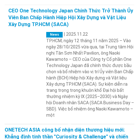
CEO One Technology Japan Chính Thức Trở Thành Ủy
Viên Ban Chấp Hành Hiệp Hội Xây Dựng và Vật Liệu
Xây Dựng TP.HCM (SACA)
|
2025.11.22
News
TP.HCM, ngày 12 tháng 11 năm 2025 – Vào
ngày 28/10/2025 vừa qua, tại Trung tâm Hội
nghị Tân Sơn Nhất Pavilion, ông Naoki
Kawamoto – CEO của Công ty Cổ phần One
Technology Japan đã chính thức được bầu
chọn và bổ nhiệm vào vị trí Ủy viên Ban Chấp
hành (BCH) Hiệp hội Xây dựng và Vật liệu
Xây dựng TP.HCM (SACA). Sự kiện diễn ra
trang trọng trong khuôn khổ Đại hội bất
thường nhiệm kỳ IX (2025–2030) và Ngày
hội Doanh nhân SACA (SACA Business Day –
SBD). Việc bổ nhiệm ông Naoki Kawamoto –
một
ONETECH ASIA công bố nhận diện thương hiệu mới:
Khẳng định tinh thần "Curiosity & Challenge" và chiến