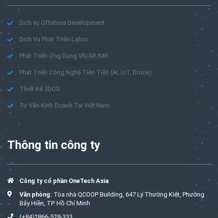
Dịch vụ Offshore Development
Dịch Vụ Phát Triển Labor
Phát Triển Ứng Dụng VR/AR/MR
Phát Triển Công Nghệ Tiên Tiến (AI, IoT, Drone)
Thiết Kế 3DCG
Tư Vấn Kinh Doanh Tại Việt Nam
Thông tin công ty
Công ty cổ phần OneTech Asia
Văn phòng:
Tòa nhà QCOOP Building, 647 Lý Thường Kiệt, Phường
Bảy Hiền, TP. Hồ Chí Minh
(+84)2866-529-333