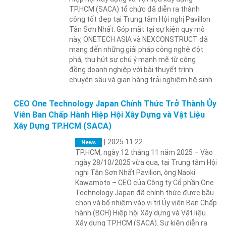
TP.HCM (SACA) tổ chức đã diễn ra thành
công tốt đẹp tại Trung tâm Hội nghị Pavillon
Tân Sơn Nhất. Góp mặt tại sự kiện quy mô
này, ONETECH ASIA và NEXCONSTRUCT đã
mang đến những giải pháp công nghệ đột
phá, thu hút sự chú ý mạnh mẽ từ cộng
đồng doanh nghiệp với bài thuyết trình
chuyên sâu và gian hàng trải nghiệm hệ sinh
CEO One Technology Japan Chính Thức Trở Thành Ủy
Viên Ban Chấp Hành Hiệp Hội Xây Dựng và Vật Liệu
Xây Dựng TP.HCM (SACA)
|
2025.11.22
News
TP.HCM, ngày 12 tháng 11 năm 2025 – Vào
ngày 28/10/2025 vừa qua, tại Trung tâm Hội
nghị Tân Sơn Nhất Pavilion, ông Naoki
Kawamoto – CEO của Công ty Cổ phần One
Technology Japan đã chính thức được bầu
chọn và bổ nhiệm vào vị trí Ủy viên Ban Chấp
hành (BCH) Hiệp hội Xây dựng và Vật liệu
Xây dựng TP.HCM (SACA). Sự kiện diễn ra