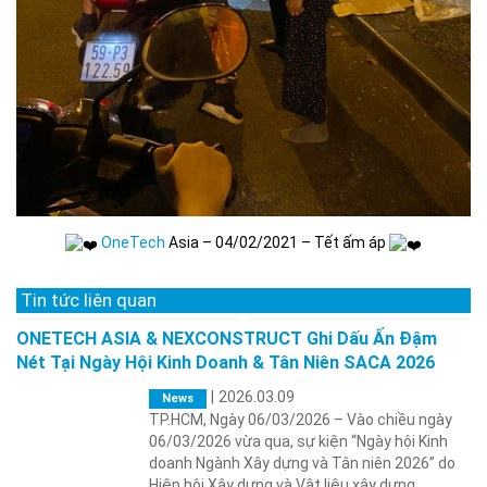
OneTech
Asia – 04/02/2021 – Tết ấm áp
Tin tức liên quan
ONETECH ASIA & NEXCONSTRUCT Ghi Dấu Ấn Đậm
Nét Tại Ngày Hội Kinh Doanh & Tân Niên SACA 2026
|
2026.03.09
News
TP.HCM, Ngày 06/03/2026 – Vào chiều ngày
06/03/2026 vừa qua, sự kiện “Ngày hội Kinh
doanh Ngành Xây dựng và Tân niên 2026” do
Hiệp hội Xây dựng và Vật liệu xây dựng