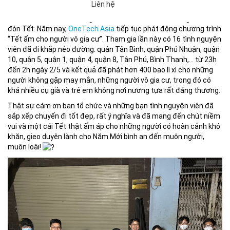
Liên hệ
bên gia đình thì đâu đó trên đường phố TP HCM vẫn còn những
mảnh đời bất hạnh, không nhà cửa,… đã lâu rồi họ không được
đón Tết. Năm nay,
OneTech Asia
tiếp tục phát động chương trình
“Tết ấm cho người vô gia cư”. Tham gia lần này có 16 tình nguyện
viên đã đi khắp nẻo đường: quận Tân Bình, quận Phú Nhuận, quận
10, quận 5, quận 1, quận 4, quận 8, Tân Phú, Bình Thạnh,… từ 23h
đến 2h ngày 2/5 và kết quả đã phát hơn 400 bao lì xì cho những
người không gặp may mắn, những người vô gia cư, trong đó có
khá nhiều cụ già và trẻ em không nơi nương tựa rất đáng thương.
Thật sự cám ơn ban tổ chức và những bạn tình nguyện viên đã
sắp xếp chuyến đi tốt đẹp, rất ý nghĩa và đã mang đến chút niềm
vui và một cái Tết thật ấm áp cho những người có hoàn cảnh khó
khăn, gieo duyên lành cho Năm Mới bình an đến muôn người,
muôn loài!