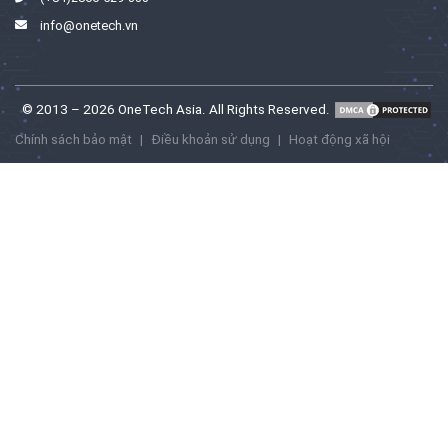
info@onetech.vn
© 2013 – 2026 OneTech Asia. All Rights Reserved.
Chính sách bảo mật
|
Điều khoản sử dụng
|
Hoạt động xã hội