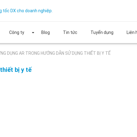
g tốc DX cho doanh nghiệp.
Công ty
Blog
Tin tức
Tuyển dụng
Liên 
NG DỤNG AR TRONG HƯỚNG DẪN SỬ DỤNG THIẾT BỊ Y TẾ
iết bị y tế