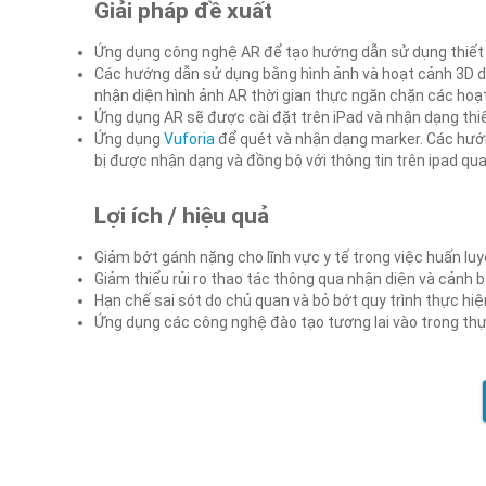
Giải pháp đề xuất
Ứng dụng công nghệ AR để tạo hướng dẫn sử dụng thiết b
Các hướng dẫn sử dụng bằng hình ảnh và hoạt cảnh 3D dễ
nhận diện hình ảnh AR thời gian thực ngăn chặn các hoạt
Ứng dụng AR sẽ được cài đặt trên iPad và nhận dạng thiế
Ứng dụng
Vuforia
để quét và nhận dạng marker. Các hướn
bị được nhận dạng và đồng bộ với thông tin trên ipad qu
Lợi ích / hiệu quả
Giảm bớt gánh nặng cho lĩnh vực y tế trong việc huấn luy
Giảm thiểu rủi ro thao tác thông qua nhận diện và cảnh b
Hạn chế sai sót do chủ quan và bỏ bớt quy trình thực hiệ
Ứng dụng các công nghệ đào tạo tương lai vào trong thự