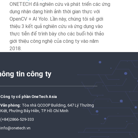
ONETECH đã nghiên cứu và phát triển các ứng
dụng nhận dạng hình ảnh thời gian thực với
OpenCV + AI Yolo. Lần này, chúng tôi sẽ giới
thiệu 3 kết quả nghiên cứu và ứng dụng vào
thực tiễn để trình bày cho các buổi hội thảo
giới thiệu công nghệ của công ty vào năm
2018.
ông tin công ty
Công ty cổ phần OneTech Asia
Văn phòng:
Tòa nhà QCOOP Building, 647 Lý Thường
Kiệt, Phường Bảy Hiền, TP. Hồ Chí Minh
(+84)2866-529-333
info@onetech.vn