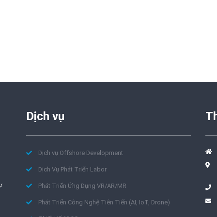
Dịch vụ
Th
Dịch vụ Offshore Development
Dịch Vụ Phát Triển Labor
Phát Triển Ứng Dụng VR/AR/MR
ự
Phát Triển Công Nghệ Tiên Tiến (AI, IoT, Drone)