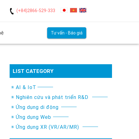
(+84)2866-529-333
hệ
Tư vấn - Báo giá
LIST CATEGORY
※ AI & IoT
※ Nghiên cứu và phát triển R&D
※ Ứng dụng di động
※ Ứng dụng Web
※ Ứng dụng XR (VR/AR/MR)