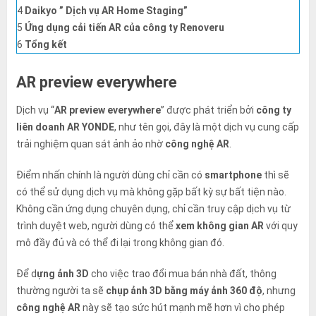
đó.
4
Daikyo ” Dịch vụ AR Home Staging”
5
Ứng dụng cải tiến AR của công ty Renoveru
6
Tổng kết
AR preview everywhere
Dịch vụ “
AR preview everywhere
” được phát triển bởi
công ty
liên doanh AR YONDE
, như tên gọi, đây là một dịch vụ cung cấp
trải nghiệm quan sát ảnh ảo nhờ
công nghệ AR
.
Điểm nhấn chính là người dùng chỉ cần có
smartphone
thì sẽ
có thể sử dụng dịch vụ mà không gặp bất kỳ sự bất tiện nào.
Không cần ứng dụng chuyên dụng, chỉ cần truy cập dịch vụ từ
trình duyệt web, người dùng có thể
xem không gian AR
với quy
mô đầy đủ và có thể đi lại trong không gian đó.
Để d
ựng ảnh 3D
cho việc trao đổi mua bán nhà đất, thông
thường người ta sẽ
chụp ảnh 3D bằng máy ảnh 360 độ
, nhưng
công nghệ AR
này sẽ tạo sức hút mạnh mẽ hơn vì cho phép