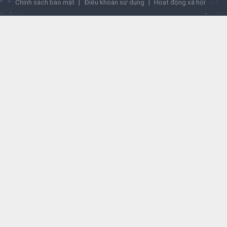
Chính sách bảo mật
|
Điều khoản sử dụng
|
Hoạt động xã hội