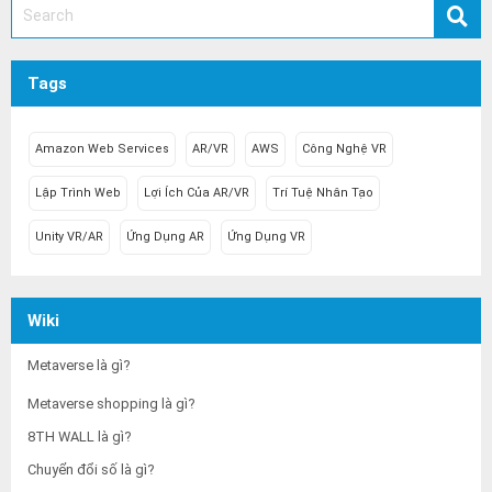
Tags
Amazon Web Services
AR/VR
AWS
Công Nghệ VR
Lập Trình Web
Lợi Ích Của AR/VR
Trí Tuệ Nhân Tạo
Unity VR/AR
Ứng Dụng AR
Ứng Dụng VR
Wiki
Metaverse là gì?
Metaverse shopping là gì?
8TH WALL là gì?
Chuyển đổi số là gì?