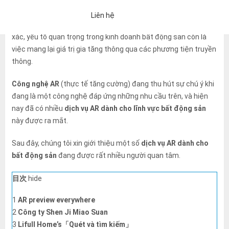
Liên hệ
Không chỉ truyền đạt thông tin của ngôi nhà một cách chính
xác, yếu tố quan trọng trong kinh doanh bất động sản còn là
việc mang lại giá trị gia tăng thông qua các phương tiện truyền
thông.
Công nghệ AR
(thực tế tăng cường) đang thu hút sự chú ý khi
đang là một công nghệ đáp ứng những nhu cầu trên, và hiện
nay đã có nhiều
dịch vụ AR dành cho lĩnh vực bất động sản
này được ra mắt.
Sau đây, chúng tôi xin giới thiệu một số
dịch vụ AR dành cho
bất động sản
đang được rất nhiều người quan tâm.
目次
hide
1
AR preview everywhere
「Chính sách bảo mật」
Nếu bạn đồng ý với những điều trên, vui 
2
Công ty Shen Ji Miao Suan
Một email trả lời tự động sẽ được gửi đến địa chỉ email bạn đã nh
3
Lifull Home’s「Quét và tìm kiếm」