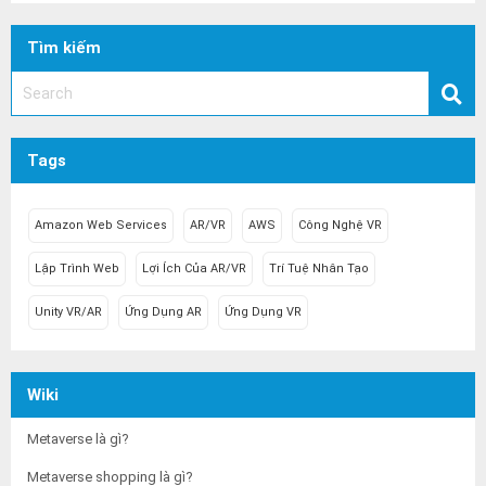
Tìm kiếm
Tags
Amazon Web Services
AR/VR
AWS
Công Nghệ VR
Lập Trình Web
Lợi Ích Của AR/VR
Trí Tuệ Nhân Tạo
Unity VR/AR
Ứng Dụng AR
Ứng Dụng VR
Wiki
Metaverse là gì?
Metaverse shopping là gì?