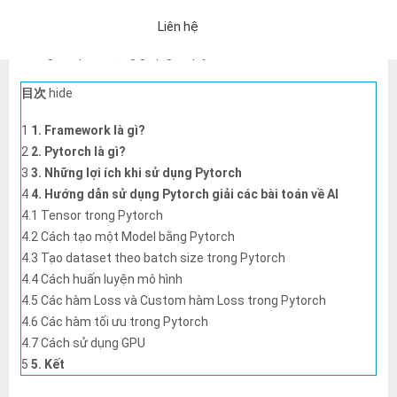
quyết các
bài toán về AI
. Cùng
Pytorch là gì? Hướng dẫn sử
Liên hệ
dụng Pytorch giải các bài toán về AI
tìm hiểu qua những
thông tin quan trọng giúp giải quyết vấn đề nhé!
目次
hide
1
1. Framework là gì?
2
2. Pytorch là gì?
3
3. Những lợi ích khi sử dụng Pytorch
4
4. Hướng dẫn sử dụng Pytorch giải các bài toán về AI
4.1
Tensor trong Pytorch
4.2
Cách tạo một Model bằng Pytorch
4.3
Tạo dataset theo batch size trong Pytorch
4.4
Cách huấn luyện mô hình
4.5
Các hàm Loss và Custom hàm Loss trong Pytorch
4.6
Các hàm tối ưu trong Pytorch
4.7
Cách sử dụng GPU
「Chính sách bảo mật」
Nếu bạn đồng ý với những điều trên, vui 
5
5. Kết
Một email trả lời tự động sẽ được gửi đến địa chỉ email bạn đã nh