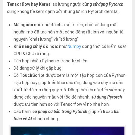
Tensorflow hay Keras
, số lượng người dùng
sử dụng Pytorch
cũng không hề kém cạnh bởi những lợi ích Pytorch đem lại.
Mã nguồn mở
: như đã chia sẻ ở trên, nhờ sử dụng mã
nguồn mở đã tạo nên một cộng đồng rất lớn với nguồn tài
nguyên “chất lượng” và “số lượng”.
Khả năng xử lý đồ họa:
như
Numpy
đồng thời có kiểm soát
CPU & GPU rõ ràng.
Tập hợp nhiều Pythonic trong tự nhiên.
Dễ dàng xử lý khi gặp bug.
Có
TouchScript
được xem là một tập hợp con của Python.
Tập hợp này giúp triển khai các ứng dụng vào quy mô sản
xuất từ đó mở rộng quy mô. Đồng thời khi nói đến việc xây
dựng các nguyên mẫu với tốc độ nhanh,
sử dụng Pytorch
được ưu tiên hơn so với Tensorflow vì nó nhẹ hơn.
Các hàm,
cú pháp cơ bản trong Pytorch
giúp xử lí các
bài
toán về AI
nhanh chóng.