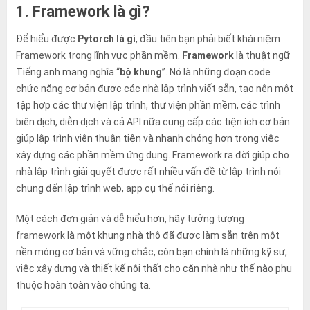
đó.
1. Framework là gì?
Để hiểu được
Pytorch là gì
, đầu tiên bạn phải biết khái niệm
Framework trong lĩnh vực phần mềm.
Framework
là thuật ngữ
Tiếng anh mang nghĩa “
bộ khung
”. Nó là những đoạn code
chức năng cơ bản được các nhà lập trình viết sẵn, tạo nên một
tập hợp các thư viện lập trình, thư viện phần mềm, các trình
biên dịch, diễn dịch và cả API nữa cung cấp các tiện ích cơ bản
giúp lập trình viên thuận tiện và nhanh chóng hơn trong việc
xây dựng các phần mềm ứng dụng. Framework ra đời giúp cho
nhà lập trình giải quyết được rất nhiều vấn đề từ lập trình nói
chung đến lập trình web, app cụ thể nói riêng.
Một cách đơn giản và dễ hiểu hơn, hãy tưởng tượng
framework là một khung nhà thô đã được làm sẵn trên một
nền móng cơ bản và vững chắc, còn bạn chính là những kỹ sư,
việc xây dựng và thiết kế nội thất cho căn nhà như thế nào phụ
thuộc hoàn toàn vào chúng ta.