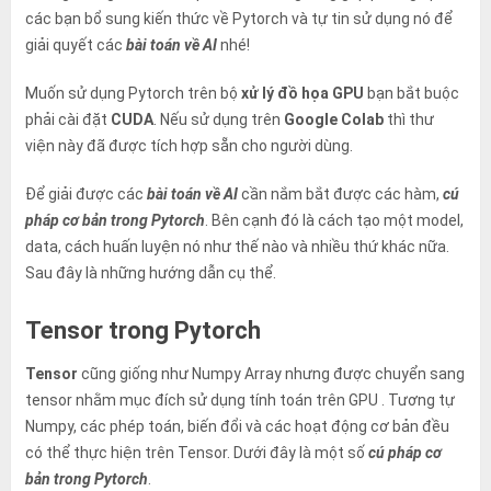
các bạn bổ sung kiến thức về Pytorch và tự tin sử dụng nó để
giải quyết các
bài toán về AI
nhé!
Muốn sử dụng Pytorch trên
bộ
xử lý đồ họa GPU
bạn bắt buộc
phải cài đặt
CUDA
. Nếu sử dụng trên
Google Colab
thì thư
viện này đã được tích hợp sẵn cho người dùng.
Để giải được các
bài toán về AI
cần nắm bắt được các hàm,
cú
pháp cơ bản trong Pytorch
. Bên cạnh đó là cách tạo một model,
data, cách huấn luyện nó như thế nào và nhiều thứ khác nữa.
Sau đây là những hướng dẫn cụ thể.
Tensor trong Pytorch
Tensor
cũng giống như Numpy Array nhưng được chuyển sang
tensor nhằm mục đích sử dụng tính toán trên GPU . Tương tự
Numpy, các phép toán, biến đổi và các hoạt động cơ bản đều
có thể thực hiện trên Tensor. Dưới đây là một số
cú pháp cơ
bản trong Pytorch
.