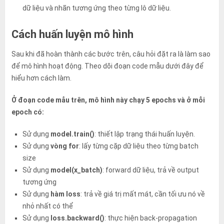
dữ liệu và nhãn tương ứng theo từng lô dữ liệu.
Cách huấn luyện mô hình
Sau khi đã hoàn thành các bước trên, câu hỏi đặt ra là làm sao
để mô hình hoạt động. Theo dõi đoạn code mẫu dưới đây để
hiểu hơn cách làm.
Ở đoạn code mẫu trên, mô hình này chạy 5 epochs và ở mỗi
epoch có:
Sử dụng
model.train()
: thiết lập trạng thái huấn luyện.
Sử dụng
vòng for
: lấy từng cặp dữ liệu theo từng batch
size
Sử dụng
model(x_batch)
: forward dữ liệu, trả về output
tương ứng
Sử dụng
hàm
loss
: trả về giá trị mất mát, cần tối ưu nó về
nhỏ nhất có thể
Sử dụng
loss.backward()
: thực hiện back-propagation