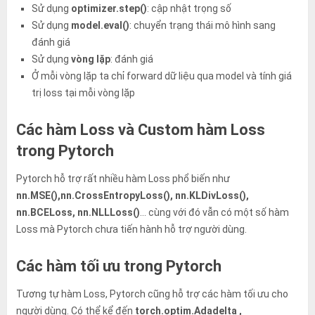
Sử dụng
optimizer.step()
: cập nhật trọng số
Sử dụng
model.eval()
: chuyển trạng thái mô hình sang
đánh giá
Sử dụng
vòng lặp
: đánh giá
Ở mỗi vòng lặp ta chỉ forward dữ liệu qua model và tính giá
trị loss tại mỗi vòng lặp
Các hàm Loss và Custom hàm Loss
trong Pytorch
Pytorch hỗ trợ rất nhiều hàm Loss phổ biến như
nn.MSE(),nn.CrossEntropyLoss(), nn.KLDivLoss(),
nn.BCELoss, nn.NLLLoss()
… cùng với đó vẫn có một số hàm
Loss mà Pytorch chưa tiến hành hỗ trợ người dùng.
Các hàm tối ưu trong Pytorch
Tương tự hàm Loss, Pytorch cũng hỗ trợ các hàm tối ưu cho
người dùng. Có thể kể đến
torch.optim.Adadelta ,