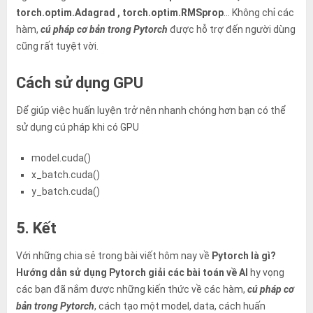
torch.optim.Adagrad , torch.optim.RMSprop
… Không chỉ các
hàm,
cú pháp cơ bản trong Pytorch
được hỗ trợ đến người dùng
cũng rất tuyệt vời.
Cách sử dụng GPU
Để giúp việc huấn luyện trở nên nhanh chóng hơn bạn có thể
sử dụng cú pháp khi có GPU
model.cuda()
x_batch.cuda()
y_batch.cuda()
5. Kết
Với những chia sẻ trong bài viết hôm nay về
Pytorch là gì?
Hướng dẫn sử dụng Pytorch giải các bài toán về AI
hy vọng
các bạn đã nắm được những kiến thức về các hàm,
cú pháp cơ
bản trong Pytorch
, cách tạo một model, data, cách huấn