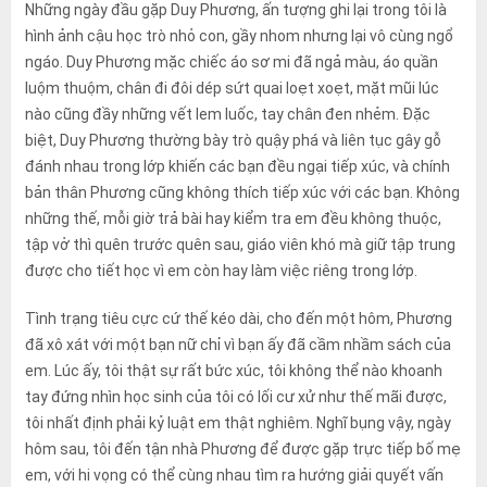
Những ngày đầu gặp Duy Phương, ấn tượng ghi lại trong tôi là
hình ảnh cậu học trò nhỏ con, gầy nhom nhưng lại vô cùng ngổ
ngáo. Duy Phương mặc chiếc áo sơ mi đã ngả màu, áo quần
luộm thuộm, chân đi đôi dép sứt quai loẹt xoẹt, mặt mũi lúc
nào cũng đầy những vết lem luốc, tay chân đen nhẻm. Đặc
biệt, Duy Phương thường bày trò quậy phá và liên tục gây gỗ
đánh nhau trong lớp khiến các bạn đều ngại tiếp xúc, và chính
bản thân Phương cũng không thích tiếp xúc với các bạn. Không
những thế, mỗi giờ trả bài hay kiểm tra em đều không thuộc,
tập vở thì quên trước quên sau, giáo viên khó mà giữ tập trung
được cho tiết học vì em còn hay làm việc riêng trong lớp.
Tình trạng tiêu cực cứ thế kéo dài, cho đến một hôm, Phương
đã xô xát với một bạn nữ chỉ vì bạn ấy đã cầm nhầm sách của
em. Lúc ấy, tôi thật sự rất bức xúc, tôi không thể nào khoanh
tay đứng nhìn học sinh của tôi có lối cư xử như thế mãi được,
tôi nhất định phải kỷ luật em thật nghiêm. Nghĩ bụng vậy, ngày
hôm sau, tôi đến tận nhà Phương để được gặp trực tiếp bố mẹ
em, với hi vọng có thể cùng nhau tìm ra hướng giải quyết vấn