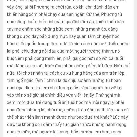
vậy, ông lại lôi Phương ra chửi rủa, có khi còn đánh đập em
khiến hàng xóm phải chạy qua can ngăn. Cứ thế, Phương từ
nhỏ sống thiếu thốn tình cảm gia đình ấm áp, thiếu thốn bàn
tay mẹ chăm sóc những bữa cơm, những manh áo, càng
không được dạy bảo đúng mực hay quan tâm chuyện học
hành. Lẩn quẩn trong tâm trí tôi là hình ảnh cậu bé 9 tuổi nhưng
lại phải chịu đựng nỗi đau của một người trưởng thành, nó
buộc em phải gồng mình lên, phải gai góc hơn so với cái tuổi
mà đáng ra em sẽ được đón nhận những điều tốt đẹp. Hơn thế
nữa, tôi chợt nhận ra, cách cư xử hung hăng của em trên lớp,
tính ngổ ngáo, lầm lì chính là do chịu sự ảnh hưởng từ hoàn
cảnh gia đình. Trẻ em như trang giấy trắng, người lớn viết gì
vào thì nó sẽ giữ lại chính điều vừa viết lên ấy. Thử nghĩ mà
xem, một đứa trẻ đang tuổi ăn tuổi học mà mỗi ngày lại phải
chịu đựng những lời chửi rủa, những trận đòn roi thì làm sao có
thể phát triển lành mạnh được như bao đứa trẻ khác? Lúc này
đây, tôi không còn cảm thấy tức giận trước những hành động
của em nữa, mà ngược lại càng thấy thương em hơn, mong