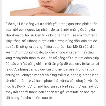
đó.
Giáo dục luôn đóng vai trò thiết yếu trong quá trình phát triển
của một con người, tuy nhiên, đó lại là một chặng đường dài
khó khăn đòi hỏi sự kiên trì và lòng tận tâm. Trẻ em như trang
giấy trắng, nếu không được định hướng đúng đắn, các em dễ
sa vào lối sống và suy nghĩ tiêu cực, lệch lạc. Mỗi lần đối diện
với những trường hợp đó, tôi đều không khỏi cảm thấy đau
lòng, vì vậy bản thân tôi đã luôn cố gắng hết sức tìm cách giúp
đỡ các em. Và cũng chính mỗi lần giúp đỡ các em, tôi lại tự rút
ra được những bài học quý giá cho riêng mình. Trong tất cả
những câu chuyện mà tôi đã từng trải qua, đọng lại trong lòng
tôi nhiều trăn trở và hạnh phúc nhất vẫn là câu chuyện về cậu
học trò Duy Phương, một học sinh cá biệt sau thời gian nỗ lực
thay đổi đã trở thành con ngoan trò giỏi và vươn lên học tập
tốt trong lớp chủ nhiệm của tôi.