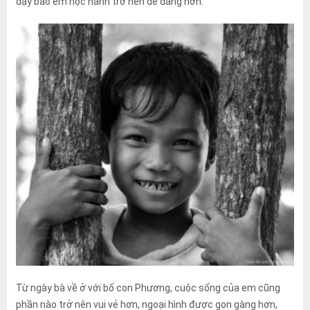
dạy bảo em học hành trở nên dễ dàng hơn.
Từ ngày bà về ở với bố con Phương, cuộc sống của em cũng
phần nào trở nên vui vẻ hơn, ngoại hình được gọn gàng hơn,