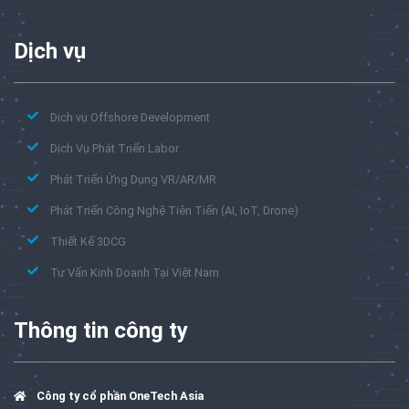
Dịch vụ
Dịch vụ Offshore Development
Dịch Vụ Phát Triển Labor
Phát Triển Ứng Dụng VR/AR/MR
Phát Triển Công Nghệ Tiên Tiến (AI, IoT, Drone)
Thiết Kế 3DCG
Tư Vấn Kinh Doanh Tại Việt Nam
Thông tin công ty
Công ty cổ phần OneTech Asia