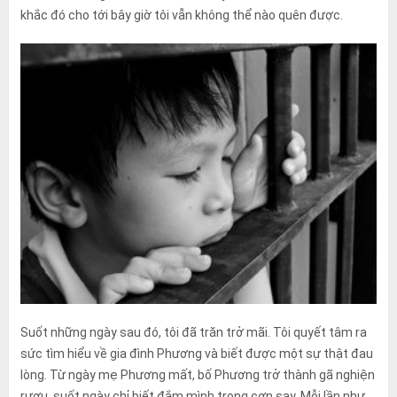
khắc đó cho tới bây giờ tôi vẫn không thể nào quên được.
Suốt những ngày sau đó, tôi đã trăn trở mãi. Tôi quyết tâm ra
sức tìm hiểu về gia đình Phương và biết được một sự thật đau
lòng. Từ ngày mẹ Phương mất, bố Phương trở thành gã nghiện
rượu, suốt ngày chỉ biết đắm mình trong cơn say. Mỗi lần như