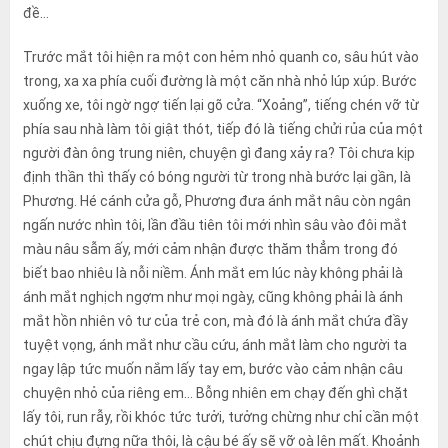
đề…
Trước mắt tôi hiện ra một con hẻm nhỏ quanh co, sâu hút vào
trong, xa xa phía cuối đường là một căn nhà nhỏ lúp xúp. Bước
xuống xe, tôi ngờ ngợ tiến lại gõ cửa. “Xoảng”, tiếng chén vỡ từ
phía sau nhà làm tôi giật thót, tiếp đó là tiếng chửi rủa của một
người đàn ông trung niên, chuyện gì đang xảy ra? Tôi chưa kịp
định thần thì thấy có bóng người từ trong nhà bước lại gần, là
Phương. Hé cánh cửa gỗ, Phương đưa ánh mắt nâu còn ngân
ngấn nước nhìn tôi, lần đầu tiên tôi mới nhìn sâu vào đôi mắt
màu nâu sẫm ấy, mới cảm nhận được thăm thẳm trong đó
biết bao nhiêu là nỗi niềm. Ánh mắt em lúc này không phải là
ánh mắt nghịch ngợm như mọi ngày, cũng không phải là ánh
mắt hồn nhiên vô tư của trẻ con, mà đó là ánh mắt chứa đầy
tuyệt vọng, ánh mắt như cầu cứu, ánh mắt làm cho người ta
ngay lập tức muốn nắm lấy tay em, bước vào cảm nhận câu
chuyện nhỏ của riêng em… Bỗng nhiên em chạy đến ghì chặt
lấy tôi, run rẫy, rồi khóc tức tưởi, tưởng chừng như chỉ cần một
chút chịu đựng nữa thôi, là cậu bé ấy sẽ vỡ oà lên mất. Khoảnh