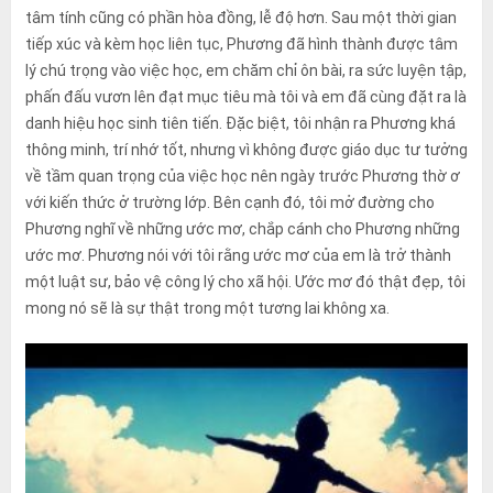
tâm tính cũng có phần hòa đồng, lễ độ hơn. Sau một thời gian
tiếp xúc và kèm học liên tục, Phương đã hình thành được tâm
lý chú trọng vào việc học, em chăm chỉ ôn bài, ra sức luyện tập,
phấn đấu vươn lên đạt mục tiêu mà tôi và em đã cùng đặt ra là
danh hiệu học sinh tiên tiến. Đặc biệt, tôi nhận ra Phương khá
thông minh, trí nhớ tốt, nhưng vì không được giáo dục tư tưởng
về tầm quan trọng của việc học nên ngày trước Phương thờ ơ
với kiến thức ở trường lớp. Bên cạnh đó, tôi mở đường cho
Phương nghĩ về những ước mơ, chắp cánh cho Phương những
ước mơ. Phương nói với tôi rằng ước mơ của em là trở thành
một luật sư, bảo vệ công lý cho xã hội. Ước mơ đó thật đẹp, tôi
mong nó sẽ là sự thật trong một tương lai không xa.