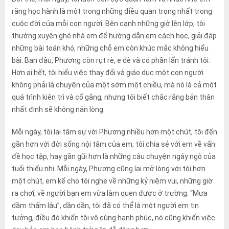
rằng học hành là một trong những điều quan trọng nhất trong
cuộc đời của mỗi con người. Bên cạnh những giờ lên lớp, tôi
thường xuyên ghé nhà em để hướng dẫn em cách học, giải đáp
những bài toán khó, những chỗ em còn khúc mắc không hiểu
bài. Ban đầu, Phương còn rụt rè, e dè và có phần lẩn tránh tôi.
Hơn ai hết, tôi hiểu việc thay đổi và giáo dục một con người
không phải là chuyện của một sớm một chiều, mà nó là cả một
quá trình kiên trì và cố gắng, nhưng tôi biết chắc rằng bản thân
nhất định sẽ không nản lòng.
Mỗi ngày, tôi lại tâm sự với Phương nhiều hơn một chút, tôi đến
gần hơn với đời sống nội tâm của em, tôi chia sẻ với em về vấn
đề học tập, hay gần gũi hơn là những câu chuyện ngây ngô của
tuổi thiếu nhi. Mỗi ngày, Phương cũng lại mở lòng với tôi hơn
một chút, em kể cho tôi nghe về những kỷ niệm vui, những giờ
ra chơi, về người bạn em vừa làm quen được ở trường. “Mưa
dầm thấm lâu”, dần dần, tôi đã có thể là một người em tin
tưởng, điều đó khiến tôi vô cùng hạnh phúc, nó cũng khiến việc