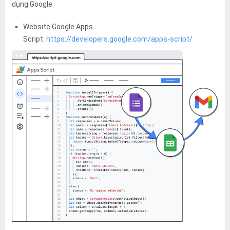
đó.
dụng Google.
Website Google Apps
Script:
https://developers.google.com/apps-script/