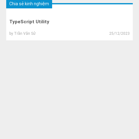
Chia sẻ kinh nghiệm
TypeScript Utility
by
Trần Văn Sử
25/12/2023