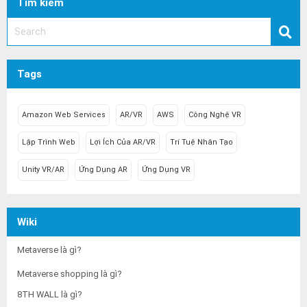
Tìm kiếm
Tags
Amazon Web Services
AR/VR
AWS
Công Nghệ VR
Lập Trình Web
Lợi Ích Của AR/VR
Trí Tuệ Nhân Tạo
Unity VR/AR
Ứng Dụng AR
Ứng Dụng VR
Wiki
Metaverse là gì?
Metaverse shopping là gì?
8TH WALL là gì?