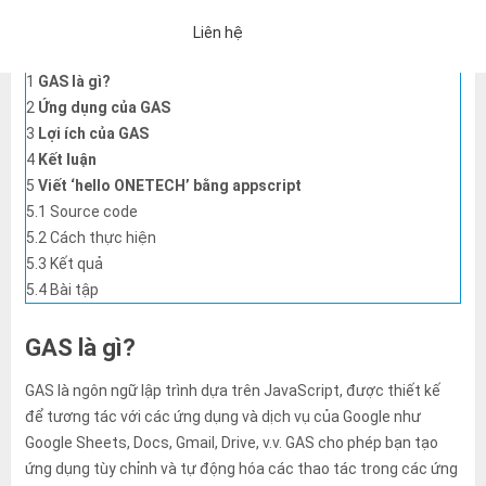
Liên hệ
目次
hide
1
GAS là gì?
2
Ứng dụng của GAS
3
Lợi ích của GAS
4
Kết luận
5
Viết ‘hello ONETECH’ bằng appscript
5.1
Source code
5.2
Cách thực hiện
5.3
Kết quả
5.4
Bài tập
GAS là gì?
GAS là ngôn ngữ lập trình dựa trên JavaScript, được thiết kế
để tương tác với các ứng dụng và dịch vụ của Google như
「Chính sách bảo mật」
Nếu bạn đồng ý với những điều trên, vui 
Google Sheets, Docs, Gmail, Drive, v.v. GAS cho phép bạn tạo
Một email trả lời tự động sẽ được gửi đến địa chỉ email bạn đã nh
ứng dụng tùy chỉnh và tự động hóa các thao tác trong các ứng