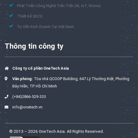
Phát Triển Công Nghệ Tiên Tiến (AI, IoT, Drone)
Thiết Kế 3DCG
Tư Vấn Kinh Doanh Tại Việt Nam
Thông tin công ty
Công ty cổ phần OneTech Asia
Văn phòng:
Tòa nhà QCOOP Building, 647 Lý Thường Kiệt, Phường
Bảy Hiền, TP. Hồ Chí Minh
(+84)2866-529-333
info@onetech.vn
© 2013 – 2026 OneTech Asia. All Rights Reserved.