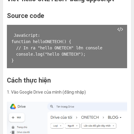
Source code
JavaScript:

function helloONETECH() {

  // In ra "hello ONETECH" lên console

  console.log("hello ONETECH");

}
Cách thực hiện
1. Vào Google Drive của mình (đăng nhập)