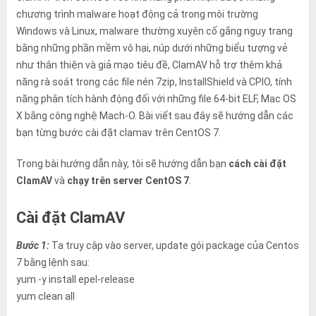
đó.
chương trình malware hoạt động cả trong môi trường
Windows và Linux, malware thường xuyên cố gắng ngụy trang
bằng những phần mềm vô hại, núp dưới những biểu tượng vẻ
như thân thiện và giả mạo tiêu đề, ClamAV hỗ trợ thêm khả
năng rà soát trong các file nén 7zip, InstallShield và CPIO, tính
năng phân tích hành động đối với những file 64-bit ELF, Mac OS
X bằng công nghệ Mach-O. Bài viết sau đây sẽ hướng dẫn các
bạn từng bước cài đặt clamav trên CentOS 7.
Trong bài hướng dẫn này, tôi sẽ hướng dẫn bạn
cách cài đặt
ClamAV
và
chạy trên server CentOS 7
.
Cài đặt ClamAV
Bước 1:
Ta truy cập vào server, update gói package của Centos
7 bằng lệnh sau:
yum -y install epel-release
yum clean all