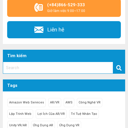
(+84)866-529-333
Giờ làm việc 9:00~17:00
Liên hệ
Tìm kiếm
Tags
Amazon Web Services
AR/VR
AWS
Công Nghệ VR
Lập Trình Web
Lợi Ích Của AR/VR
Trí Tuệ Nhân Tạo
Unity VR/AR
Ứng Dụng AR
Ứng Dụng VR