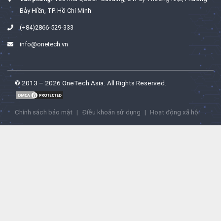
Bảy Hiền, TP. Hồ Chí Minh
(+84)2866-529-333
info@onetech.vn
© 2013 – 2026 OneTech Asia. All Rights Reserved.
Chính sách bảo mật
|
Điều khoản sử dụng
|
Hoạt động xã hội