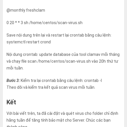
@monthly freshclam
0 20 * * 3 sh /home/centos/scan-virus.sh
Save nội dung trên lại và restart lại crontab bằng câu lệnh:
systemctl restart crond
Nội dung crontab: update database của tool clamav mỗi tháng
và chạy file scan /home/centos/scan-virus.sh vào 20h thứ tư
mỗi tuần.
Bước 3:
Kiểm tra lại crontab bằng câu lệnh: crontab -l
Theo dõi và kiểm tra kết quả scan virus mỗi tuần.
Kết
Với bài viết trên, ta đã cài đặt và quét virus cho folder chỉ định
hằng tuần để tăng tính bảo mật cho Server. Chúc các bạn
thành công.