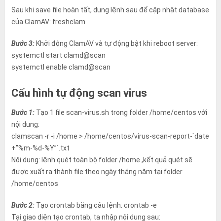
Sau khi save file hoàn tất, dung lệnh sau để cập nhật database
của ClamAV: freshclam
Bước 3:
Khởi động ClamAV và tự động bật khi reboot server:
systemctl start clamd@scan
systemctl enable clamd@scan
Cấu hình tự động scan virus
Bước 1:
Tạo 1 file scan-virus.sh trong folder /home/centos với
nội dung:
clamscan -r -i /home > /home/centos/virus-scan-report-`date
+”%m-%d-%Y”`.txt
Nội dung: lệnh quét toàn bộ folder /home ,kết quả quét sẽ
được xuất ra thành file theo ngày tháng năm tại folder
/home/centos
Bước 2:
Tạo crontab bằng câu lệnh: crontab -e
Tại giao diện tạo crontab, ta nhập nội dung sau: