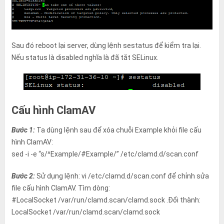
Sau đó reboot lại server, dùng lệnh sestatus để kiểm tra lại.
Nếu status là disabled nghĩa là đã tắt SELinux.
Cấu hình ClamAV
Bước 1:
Ta dùng lệnh sau để xóa chuỗi Example khỏi file cấu
hình ClamAV:
sed -i -e “s/^Example/#Example/” /etc/clamd.d/scan.conf
Bước 2:
Sử dụng lệnh: vi /etc/clamd.d/scan.conf để chỉnh sửa
file cấu hình ClamAV. Tìm dòng:
#LocalSocket /var/run/clamd.scan/clamd.sock .Đổi thành:
LocalSocket /var/run/clamd.scan/clamd.sock