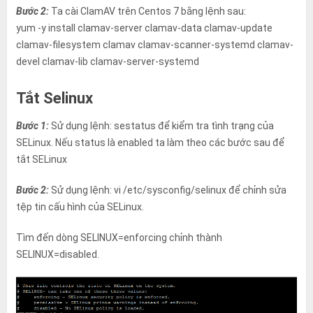
Bước 2:
Ta cài ClamAV trên Centos 7 bằng lệnh sau:
yum -y install clamav-server clamav-data clamav-update
clamav-filesystem clamav clamav-scanner-systemd clamav-
devel clamav-lib clamav-server-systemd
Tắt Selinux
Bước 1:
Sử dụng lệnh: sestatus để kiểm tra tình trạng của
SELinux. Nếu status là enabled ta làm theo các bước sau để
tắt SELinux
Bước 2:
Sử dụng lệnh: vi /etc/sysconfig/selinux để chỉnh sửa
tệp tin cấu hình của SELinux.
Tìm đến dòng SELINUX=enforcing chỉnh thành
SELINUX=disabled.