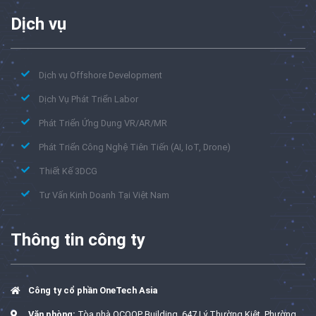
Dịch vụ
Dịch vụ Offshore Development
Dịch Vụ Phát Triển Labor
Phát Triển Ứng Dụng VR/AR/MR
Phát Triển Công Nghệ Tiên Tiến (AI, IoT, Drone)
Thiết Kế 3DCG
Tư Vấn Kinh Doanh Tại Việt Nam
Thông tin công ty
Công ty cổ phần OneTech Asia
Văn phòng:
Tòa nhà QCOOP Building, 647 Lý Thường Kiệt, Phường