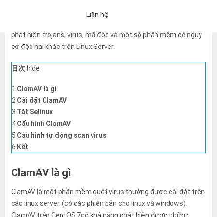
kì trên server Centos 7. ClamAV là một phần mềm diệt virus
Liên hệ
mã nguồn mở cho server rất nổi tiếng, ClamAV chuyên dùng để
phát hiện trojans, virus, mã độc và một số phần mềm có nguy
cơ độc hại khác trên Linux Server.
目次
hide
1
ClamAV là gì
2
Cài đặt ClamAV
3
Tắt Selinux
4
Cấu hình ClamAV
5
Cấu hình tự động scan virus
6
Kết
ClamAV là gì
ClamAV là một phần mềm quét virus thường được cài đặt trên
「Chính sách bảo mật」
Nếu bạn đồng ý với những điều trên, vui 
các linux server. (có các phiên bản cho linux và windows).
Một email trả lời tự động sẽ được gửi đến địa chỉ email bạn đã nh
ClamAV trên CentOS 7có khả năng phát hiện được những