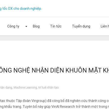
g tốc DX cho doanh nghiệp.
Công ty
Blog
Tin tức
Tuyển dụng
Liên 
ng quy mô doanh nghiệp của bạn với ON
miễn phí
ÔNG NGHỆ NHẬN DIỆN KHUÔN MẶT K
hận dạng
,
Machine Learning
,
trí tuệ nhân tạo
n tạo thuộc Tập đoàn Vingroup) đã công bố đã nghiên cứu thành công 
ng khẩu trang. Tuyên bố này giúp VinAI Research trở thành một trong