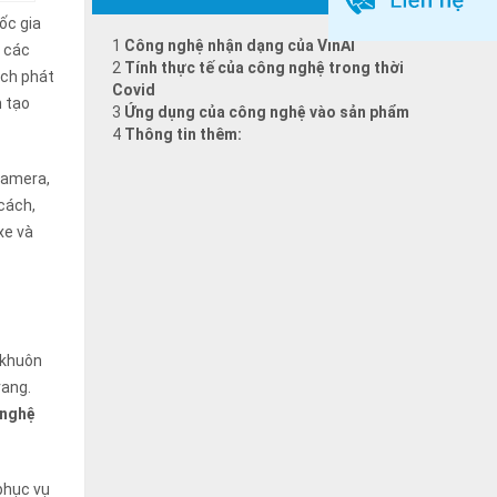
ốc gia
1
Công nghệ nhận dạng của VinAI
a các
2
Tính thực tế của công nghệ trong thời
ách phát
Covid
n tạo
3
Ứng dụng của công nghệ vào sản phẩm
4
Thông tin thêm:
camera,
 cách,
xe và
 khuôn
rang.
 nghệ
phục vụ