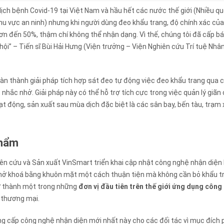
dịch bệnh Covid-19 tại Việt Nam và hầu hết các nước thế giới (Nhiều qu
u vực an ninh) nhưng khi người dùng đeo khẩu trang, độ chính xác củ
ơn đến 50%, thậm chí không thể nhận dạng. Vì thế, chúng tôi đã cấp b
ội” – Tiến sĩ Bùi Hải Hưng (Viện trưởng – Viện Nghiên cứu Trí tuệ Nhâ
àn thành giải pháp tích hợp sát đeo tự động việc đeo khẩu trang qua 
nhắc nhở. Giải pháp này có thể hỗ trợ tích cực trong việc quản lý giãn
ạt động, sản xuất sau mùa dịch đặc biệt là các sân bay, bến tàu, trạm 
phẩm
iên cứu và Sản xuất VinSmart triển khai cập nhật công nghệ nhận diện
mở khoá bằng khuôn mặt một cách thuận tiện mà không cần bỏ khẩu t
rở thành một trong những
đơn vị đầu tiên trên thế giới ứng dụng công
 thương mại.
ng cấp công nghệ nhận diện mới nhất này cho các đối tác vì mục đích 