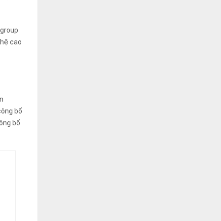
ngroup
ghệ cao
ện
công bố
công bố