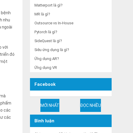
Matterport là gì?
h bệnh
MR là gì?
nh nhu
Outsource vs In-House
à ngoài
Pytorch là gì?
SideQuest là gì?
o với
Siêu ứng dụng là gì?
triển đó
Ứng dụng AR?
 một
Ứng dụng VR
Facebook
 mà
n phẩm
MỚI NHẤT
ĐỌC NHIỀU
ào các
hư các
Bình luận