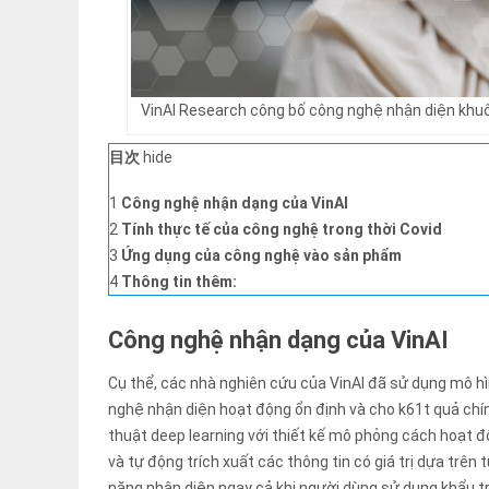
VinAI Research công bố công nghệ nhận diện khuô
目次
hide
1
Công nghệ nhận dạng của VinAI
2
Tính thực tế của công nghệ trong thời Covid
3
Ứng dụng của công nghệ vào sản phẩm
4
Thông tin thêm:
Công nghệ nhận dạng của VinAI
Cụ thể, các nhà nghiên cứu của VinAI đã sử dụng mô hì
nghệ nhận diện hoạt động ổn định và cho k61t quả chí
thuật deep learning với thiết kế mô phỏng cách hoạt 
và tự động trích xuất các thông tin có giá trị dựa trê
năng nhận diện ngay cả khi người dùng sử dụng khẩu t