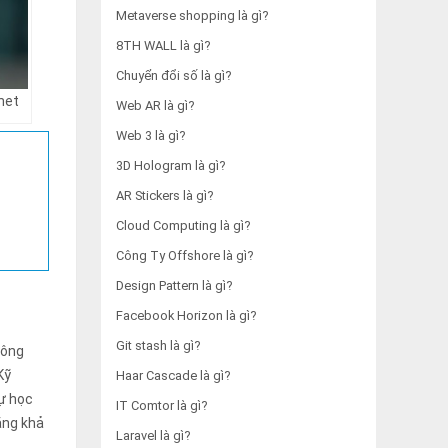
Metaverse shopping là gì?
8TH WALL là gì?
Chuyển đổi số là gì?
net
Web AR là gì?
Web 3 là gì?
3D Hologram là gì?
AR Stickers là gì?
Cloud Computing là gì?
Công Ty Offshore là gì?
Design Pattern là gì?
Facebook Horizon là gì?
Git stash là gì?
công
Kỹ
Haar Cascade là gì?
tự học
IT Comtor là gì?
ăng khả
Laravel là gì?