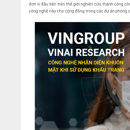
đơn vị đầu tiên trên thế giới nghiên cứu thành công cô
công nghệ này cho cộng đồng trong các dự án phòng c
「Chính sách bảo mật」
Một email trả lời tự độn