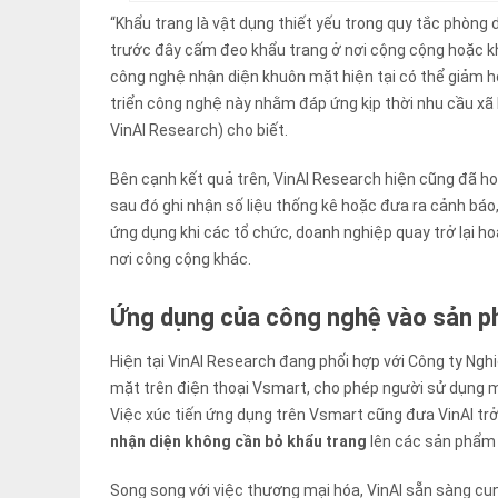
“Khẩu trang là vật dụng thiết yếu trong quy tắc phòng 
trước đây cấm đeo khẩu trang ở nơi cộng cộng hoặc kh
công nghệ nhận diện khuôn mặt hiện tại có thể giảm h
triển công nghệ này nhằm đáp ứng kịp thời nhu cầu xã h
VinAI Research) cho biết.
Bên cạnh kết quả trên, VinAI Research hiện cũng đã ho
sau đó ghi nhận số liệu thống kê hoặc đưa ra cảnh báo, 
ứng dụng khi các tổ chức, doanh nghiệp quay trở lại ho
nơi công cộng khác.
Ứng dụng của công nghệ vào sản 
Hiện tại VinAI Research đang phối hợp với Công ty Ngh
mặt trên điện thoại Vsmart, cho phép người sử dụng 
Việc xúc tiến ứng dụng trên Vsmart cũng đưa VinAI t
nhận diện không cần bỏ khẩu trang
lên các sản phẩm
Song song với việc thương mại hóa, VinAI sẵn sàng cu