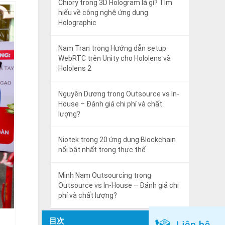
Chiory
trong
3D Hologram là gì? Tìm
hiểu về công nghệ ứng dụng
Holographic
Nam Tran
trong
Hướng dẫn setup
WebRTC trên Unity cho Hololens và
Hololens 2
Nguyên Dương
trong
Outsource vs In-
House – Đánh giá chi phí và chất
lượng?
Niotek
trong
20 ứng dụng Blockchain
nổi bật nhất trong thực thế
Minh Nam Outsourcing
trong
Outsource vs In-House – Đánh giá chi
phí và chất lượng?
目次