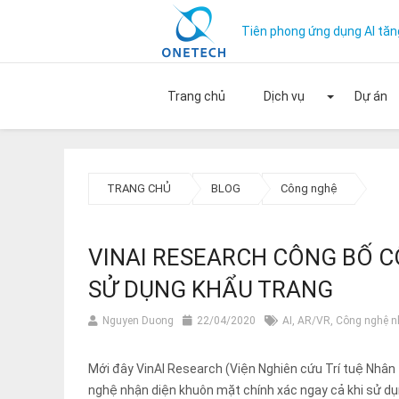
Tiên phong ứng dụng AI tăn
Trang chủ
Dịch vụ
Dự án
Mở rộ
TRANG CHỦ
BLOG
Công nghệ
VINAI RESEARCH CÔNG BỐ C
SỬ DỤNG KHẨU TRANG
Nguyen Duong
22/04/2020
AI
,
AR/VR
,
Công nghệ n
Mới đây VinAI Research (Viện Nghiên cứu Trí tuệ Nhâ
nghệ nhận diện khuôn mặt chính xác ngay cả khi sử dụ