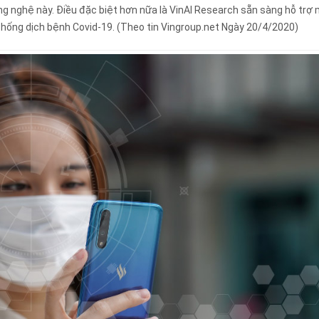
ng nghệ này. Điều đặc biệt hơn nữa là VinAI Research sẵn sàng hỗ trợ 
hống dịch bệnh Covid-19. (Theo tin Vingroup.net Ngày 20/4/2020)
Nếu bạn đồng ý với những điều trên, vui lòng nhấp vào nút "Gửi"
g sẽ được gửi đến địa chỉ email bạn đã nhập, vì vậy hãy kiểm tra điều đó