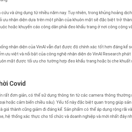
cứu và ứng dụng từ nhiều năm nay. Tuy nhiên, trong khủng hoảng dịc
tối ưu nhận diện dựa trên một phần của khuôn mặt sẽ đặc biệt trở thà
buộc hoặc khuyến cáo công dân phải đeo khẩu trang ở nơi công cộng v
hống nhận diện của VinAI vẫn đạt được độ chính xác tốt hơn đáng kể s
iểm ưu việt và nổi bật của công nghệ nhận diện do VinAI Research phát 
huôn mặt được tối ưu cho tường hợp đeo khẩu trang hoặc bị che khuất
hời Covid
ển rất đơn giản, có thể sử dụng thông tin từ các camera thông thường
ại hoặc cảm biến chiều sâu). Yếu tố này đặc biệt quan trọng giúp sả
à giá thành cũng giảm đi đáng kể. Sản phẩm có thể áp dụng rộng rãi v
xe, hệ thống xác thực cho tổ chức và doanh nghiệp và mới nhất đây n