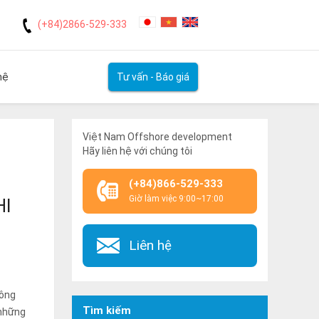
(+84)2866-529-333
hệ
Tư vấn - Báo giá
ETECH!
Việt Nam Offshore development
Hãy liên hệ với chúng tôi
(+84)866-529-333
Giờ làm việc 9:00~17:00
HI
Liên hệ
công
Tìm kiếm
 những