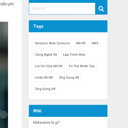
miễn phí
Tags
Amazon Web Services
AR/VR
AWS
Công Nghệ VR
Lập Trình Web
Lợi Ích Của AR/VR
Trí Tuệ Nhân Tạo
Unity VR/AR
Ứng Dụng AR
.
Ứng Dụng VR
Wiki
Metaverse là gì?