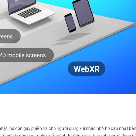
hật, nó còn gây phiền hà cho người dùng khi nhắc nhở họ cập nhật bằn
 bất cứ khi nào bạn muốn mốt cách tự động mà thậm chí người dùng c