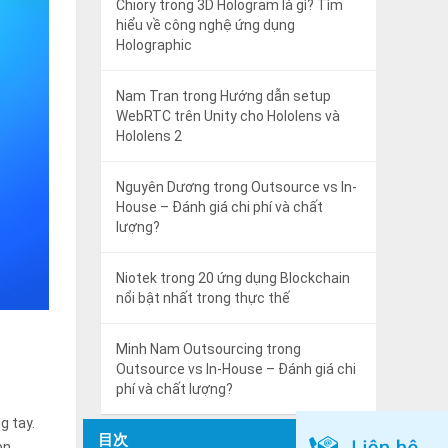
Chiory
trong
3D Hologram là gì? Tìm
hiểu về công nghệ ứng dụng
Holographic
Nam Tran
trong
Hướng dẫn setup
WebRTC trên Unity cho Hololens và
Hololens 2
Nguyên Dương
trong
Outsource vs In-
House – Đánh giá chi phí và chất
lượng?
Niotek
trong
20 ứng dụng Blockchain
nổi bật nhất trong thực thế
Minh Nam Outsourcing
trong
Outsource vs In-House – Đánh giá chi
phí và chất lượng?
g tay.
目次
òn