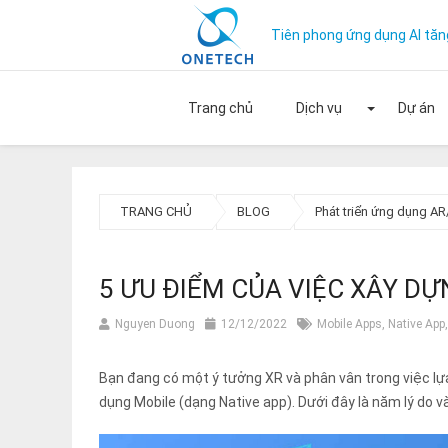
Tiên phong ứng dụng AI tăn
Trang chủ
Dịch vụ
Dự án
Mở rộ
TRANG CHỦ
BLOG
Phát triển ứng dụng A
5 ƯU ĐIỂM CỦA VIỆC XÂY DỰ
Nguyen Duong
12/12/2022
Mobile Apps
,
Native App
Bạn đang có một ý tưởng XR và phân vân trong việc 
dụng Mobile (dạng Native app). Dưới đây là năm lý do 