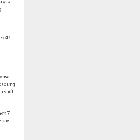
u quả.
g
WebXR
ative
 các ứng
ệu suất
 hơn
7
 này,