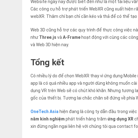
Website ngày nay được biết đến như là một tài liệu văn 
Các công cụ hỗ trợ phát triển WebXR cũng xuất hiện rất
webXR. Thâm chí bạn chỉ cần kéo và thả để có thể tạo
Web 3D cũng hỗ trợ các quy trình để thực công việc 
như
Three.js
và
A-Frame
hoạt động với cùng các công
và Web 3D hiện nay.
Tổng kết
Có nhiều lý do để chọn WebXR thay vì ứng dụng Mobile
app là có quá nhiều app và người dùng không muốn cài
dụng VR trên Web sẽ có chút khó khăn. Nhưng tương lai
gốc của thiết bị. Tương lai chắc chăn sẽ đứng về phía
OneTech Asia
hiện đang là công ty dẫn đầu trong việc
năm kinh nghiệm
phát triển hàng trăm
ứng dụng XR
ch
xin đừng ngần ngại liên hệ với chúng tôi qua contact f