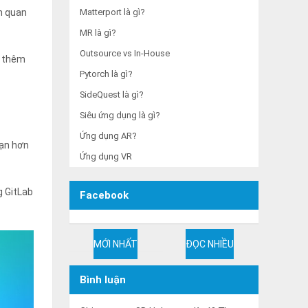
Matterport là gì?
n quan
MR là gì?
Outsource vs In-House
m thêm
Pytorch là gì?
SideQuest là gì?
Siêu ứng dụng là gì?
Ứng dụng AR?
bạn hơn
Ứng dụng VR
g GitLab
Facebook
MỚI NHẤT
ĐỌC NHIỀU
Bình luận