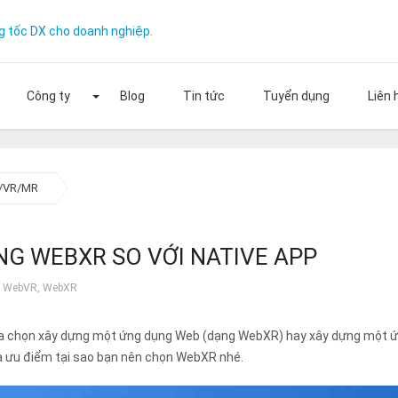
g tốc DX cho doanh nghiệp.
Công ty
Blog
Tin tức
Tuyển dụng
Liên 
ng quy mô doanh nghiệp của bạn với ON
R/VR/MR
miễn phí
NG WEBXR SO VỚI NATIVE APP
,
WebVR
,
WebXR
lựa chọn xây dựng một ứng dụng Web (dạng WebXR) hay xây dựng một 
và ưu điểm tại sao bạn nên chọn WebXR nhé.