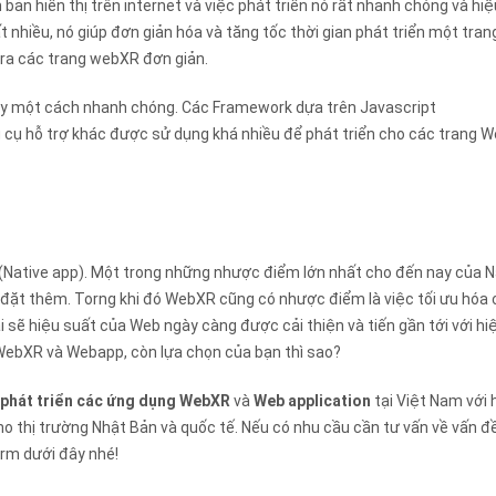
bản hiển thị trên internet và việc phát triển nó rất nhanh chóng và hiệ
 nhiều, nó giúp đơn giản hóa và tăng tốc thời gian phát triển một tran
 ra các trang webXR đơn giản.
này một cách nhanh chóng. Các Framework dựa trên Javascript
 cụ hỗ trợ khác được sử dụng khá nhiều để phát triển cho các trang 
 (Native app). Một trong những nhược điểm lớn nhất cho đến nay của N
 đặt thêm. Torng khi đó WebXR cũng có nhược điểm là việc tối ưu hóa
 sẽ hiệu suất của Web ngày càng được cải thiện và tiến gần tới với hi
 WebXR và Webapp, còn lựa chọn của bạn thì sao?
phát triển các ứng dụng WebXR
và
Web application
tại Việt Nam với
o thị trường Nhật Bản và quốc tế. Nếu có nhu cầu cần tư vấn về vấn đề
orm dưới đây nhé!