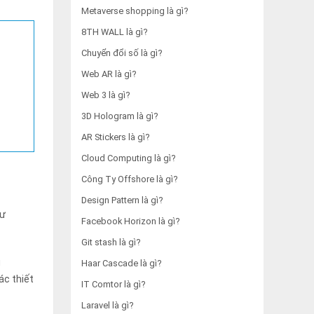
Metaverse shopping là gì?
8TH WALL là gì?
Chuyển đổi số là gì?
Web AR là gì?
Web 3 là gì?
3D Hologram là gì?
AR Stickers là gì?
Cloud Computing là gì?
Công Ty Offshore là gì?
Design Pattern là gì?
hư
Facebook Horizon là gì?
Git stash là gì?
u
Haar Cascade là gì?
ác thiết
IT Comtor là gì?
Laravel là gì?