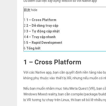
Ưu điểm của việc xây dựng WebXR so với Native app
目次
hide
1
1 – Cross Platform
2
2 – Dễ dàng truy cập
3
3 – Tự động cập nhật
4
4 – Truy cập nhanh
5
5 – Rapid Development
6
Tổng kết
1 – Cross Platform
Với các Native app, bạn cần quyết định nền tảng nào
không phụ thuộc vào thiết bị XR, nhưng nếu muốn có n
Nếu bạn muốn nhắm mục tiêu Meta Quest (VR), bạn cầ
Windows Mixed reality, bạn cần compile/package/build
bị VR tương tự chạy trên Linux, thì bạn sẽ bỏ lỡ nhiều