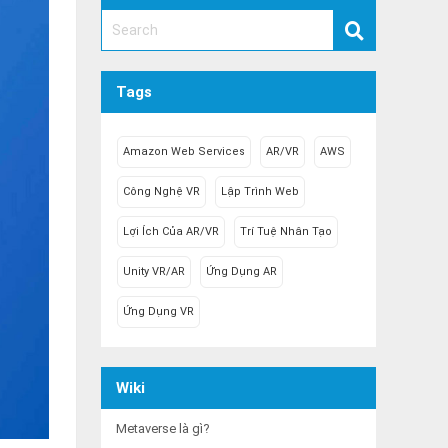
Tags
Amazon Web Services
AR/VR
AWS
Công Nghệ VR
Lập Trình Web
Lợi Ích Của AR/VR
Trí Tuệ Nhân Tạo
Unity VR/AR
Ứng Dụng AR
.
Ứng Dụng VR
Wiki
Metaverse là gì?