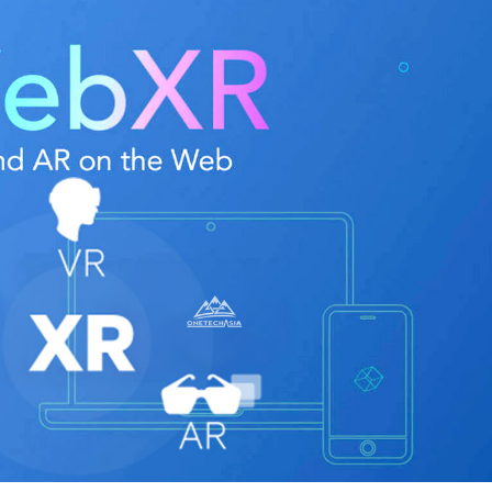
Nếu bạn đồng ý với những điều trên, vui lòng nhấp vào nút "Gửi"
g sẽ được gửi đến địa chỉ email bạn đã nhập, vì vậy hãy kiểm tra điều đó