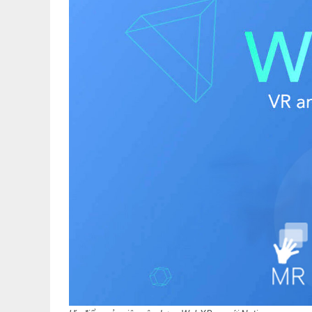
「Chính sách bảo mật」
Một email trả lời tự độn