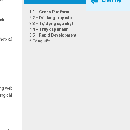
1
1 – Cross Platform
2
2 – Dễ dàng truy cập
eb
3
3 – Tự động cập nhật
4
4 – Truy cập nhanh
5
5 – Rapid Development
 hợp xử
6
Tổng kết
ụng web
ùng cài