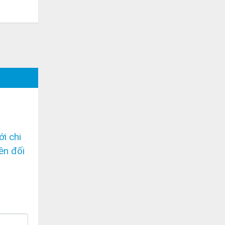
i chi
ên đối