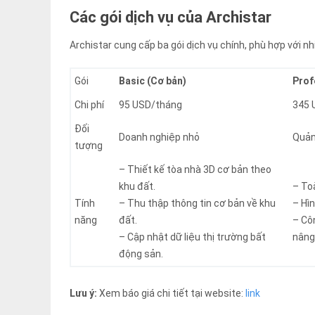
Các gói dịch vụ của Archistar
Archistar cung cấp ba gói dịch vụ chính, phù hợp với 
Gói
Basic
(Cơ bản)
Prof
Chi phí
95 USD/tháng
345 
Đối
Doanh nghiệp nhỏ
Quản
tượng
– Thiết kế tòa nhà 3D cơ bản theo
khu đất.
– Toà
Tính
– Thu thập thông tin cơ bản về khu
– Hìn
năng
đất.
– Cô
– Cập nhật dữ liệu thị trường bất
nâng
động sản.
Lưu ý:
Xem báo giá chi tiết tại website:
link