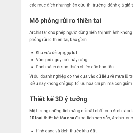
các mục đích như nghiên cứu thị trường, đánh giá giá tr
Mô phỏng rủi ro thiên tai
Archistar cho phép người dùng hiển thị hình ảnh không 
phỏng rủi ro thiên tai, bao gồm:
Khu vực dễ bị ngập lụt.
Vùng có nguy cơ cháy rừng.
Danh sách di sản thiên nhiên cần bảo tồn.
Ví dụ, doanh nghiệp có thể dựa vào dữ liệu về mưa lũ t
Điều này không chỉ giúp tối ưu hóa chi phí mà còn giảm t
Thiết kế 3D ý tưởng
Một trong những tính năng nổi bật nhất của Archistar 
10 loại thiết kế tòa nhà
được tích hợp sẵn, Archistar c
Hình dạng và kích thước khu đất.