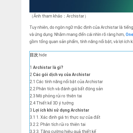
（Ảnh tham khảo：Archistar）
Tuy nhiên, do ngôn ngữ mặc định của Archistar là tiếng
và ứng dụng. Nhằm mang đến cái nhìn rõ ràng hơn,
One
gồm tổng quan sản phẩm, tính năng nổi bật, và lợi ích k
目次
hide
1
Archistar là gì?
2
Các gói dịch vụ của Archistar
2.1
Các tính năng nổi bật của Archistar
2.2
Phân tích và đánh giá bất động sản
2.3
Mô phỏng rủi ro thiên tai
2.4
Thiết kế 3D ý tưởng
3
Lợi ích khi sử dụng Archistar
3.1
1. Xác định giá trị thực sự của đất
3.2
2. Phân tích rủi ro thiên tai
3.3
3. Tăng cường hiệu quả thiết kế