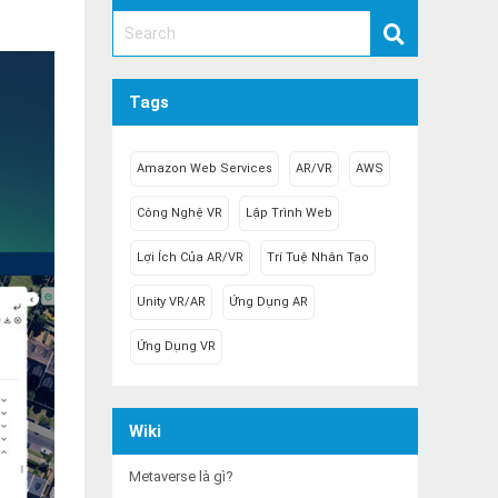
Tags
Amazon Web Services
AR/VR
AWS
Công Nghệ VR
Lập Trình Web
Lợi Ích Của AR/VR
Trí Tuệ Nhân Tạo
Unity VR/AR
Ứng Dụng AR
.
Ứng Dụng VR
Wiki
Metaverse là gì?