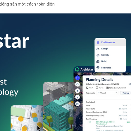
t động sản một cách toàn diện.
Nếu bạn đồng ý với những điều trên, vui lòng nhấp vào nút "Gửi"
g sẽ được gửi đến địa chỉ email bạn đã nhập, vì vậy hãy kiểm tra điều đó