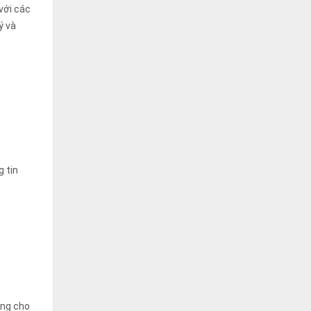
 với các
ý và
g tin
ụng cho