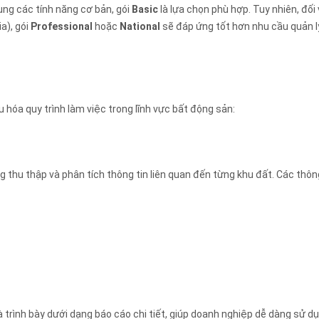
ụng các tính năng cơ bản, gói
Basic
là lựa chọn phù hợp. Tuy nhiên, đối
a), gói
Professional
hoặc
National
sẽ đáp ứng tốt hơn nhu cầu quản l
u hóa quy trình làm việc trong lĩnh vực bất động sản:
 thu thập và phân tích thông tin liên quan đến từng khu đất. Các thôn
 trình bày dưới dạng báo cáo chi tiết, giúp doanh nghiệp dễ dàng sử d