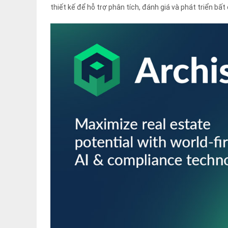
thiết kế để hỗ trợ phân tích, đánh giá và phát triển bấ
「Chính sách bảo mật」
Một email trả lời tự độn