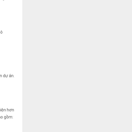
mô
n dự án.
viện hơn
ao gồm: