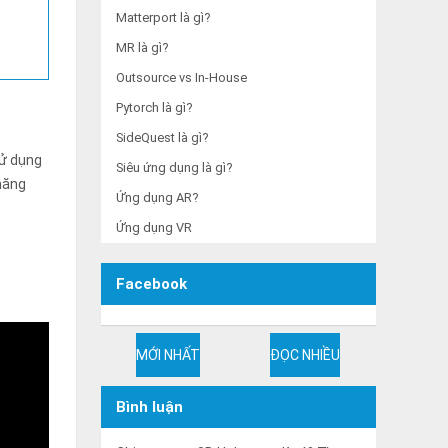
Matterport là gì?
MR là gì?
Outsource vs In-House
Pytorch là gì?
SideQuest là gì?
sử dụng
Siêu ứng dụng là gì?
năng
Ứng dụng AR?
Ứng dụng VR
Facebook
MỚI NHẤT
ĐỌC NHIỀU
Bình luận