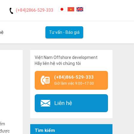
(+84)2866-529-333
hệ
Tư vấn - Báo giá
ETECH!
Việt Nam Offshore development
Hãy liên hệ với chúng tôi
(+84)866-529-333
Giờ làm việc 9:00~17:00
Liên hệ
iếm
Tìm kiếm
 được