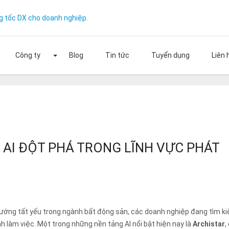
g tốc DX cho doanh nghiệp.
Công ty
Blog
Tin tức
Tuyển dụng
Liên 
ng quy mô doanh nghiệp của bạn với ON
miễn phí
 AI ĐỘT PHÁ TRONG LĨNH VỰC PHÁT
hướng tất yếu trong ngành bất động sản, các doanh nghiệp đang tìm k
nh làm việc. Một trong những nền tảng AI nổi bật hiện nay là
Archistar
,