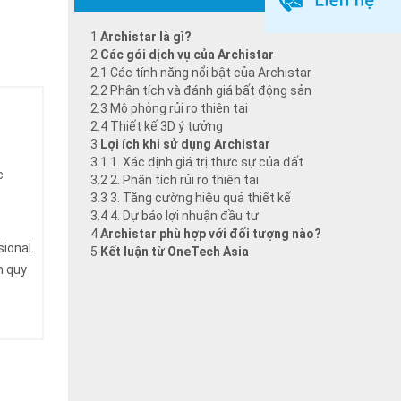
1
Archistar là gì?
2
Các gói dịch vụ của Archistar
2.1
Các tính năng nổi bật của Archistar
2.2
Phân tích và đánh giá bất động sản
2.3
Mô phỏng rủi ro thiên tai
2.4
Thiết kế 3D ý tưởng
3
Lợi ích khi sử dụng Archistar
3.1
1. Xác định giá trị thực sự của đất
c
3.2
2. Phân tích rủi ro thiên tai
3.3
3. Tăng cường hiệu quả thiết kế
3.4
4. Dự báo lợi nhuận đầu tư
4
Archistar phù hợp với đối tượng nào?
ional.
5
Kết luận từ OneTech Asia
n quy