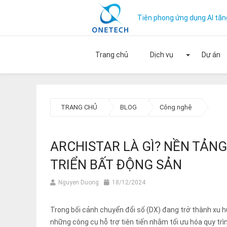
Tiên phong ứng dụng AI tăn
Trang chủ
Dịch vụ
Dự án
Mở rộ
TRANG CHỦ
BLOG
Công nghệ
ARCHISTAR LÀ GÌ? NỀN TẢNG
TRIỂN BẤT ĐỘNG SẢN
Nguyen Duong
18/12/2024
Trong bối cảnh chuyển đổi số (DX) đang trở thành xu 
những công cụ hỗ trợ tiên tiến nhằm tối ưu hóa quy trì