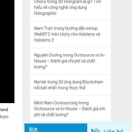
Chiory
trong
3D Hologram là gì? Tìm
hiểu về công nghệ ứng dụng
Holographic
Nam Tran
trong
Hướng dẫn setup
WebRTC trên Unity cho Hololens và
Hololens 2
Nguyên Dương
trong
Outsource vs In-
House – Đánh giá chi phí và chất
lượng?
Niotek
trong
20 ứng dụng Blockchain
nổi bật nhất trong thực thế
Minh Nam Outsourcing
trong
Outsource vs In-House – Đánh giá chi
land
.
phí và chất lượng?
 được
目次