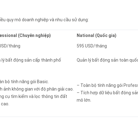
nhiều quy mô doanh nghiệp và nhu cầu sử dụng:
essional
(Chuyên nghiệp)
National
(Quốc gia)
USD/tháng
595 USD/tháng
 lý bất động sản cấp thành phố
Quản lý bất động sản toàn quố
n bộ tính năng gói Basic.
– Toàn bộ tính năng gói Profess
h ảnh không gian với độ phân giải cao.
– Tích hợp dữ liệu bất động sả
ng cụ tìm kiếm và lọc thông tin đất
mô lớn.
 cao.