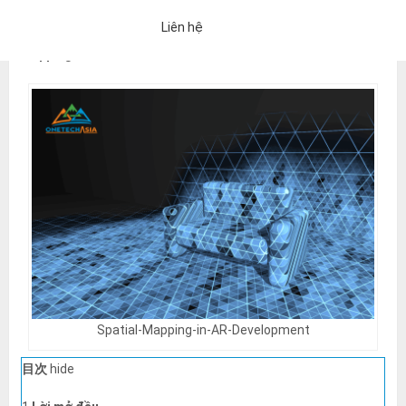
Chào các bạn, hôm nay chúng ta sẽ nói một tính năng khá là
Liên hệ
mới mẻ và thú vị trong
VR/MR/AR Development
, đó là
Spatial
Mapping
.
Spatial-Mapping-in-AR-Development
「Chính sách bảo mật」
Nếu bạn đồng ý với những điều trên, vui 
目次
hide
Một email trả lời tự động sẽ được gửi đến địa chỉ email bạn đã nh