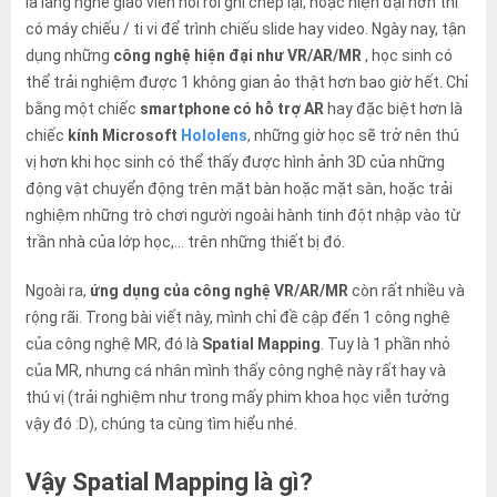
là lắng nghe giáo viên nói rồi ghi chép lại, hoặc hiện đại hơn thì
có máy chiếu / ti vi để trình chiếu slide hay video. Ngày nay, tận
dụng những
công nghệ hiện đại như VR/AR/MR
, học sinh có
thể trải nghiệm được 1 không gian ảo thật hơn bao giờ hết. Chỉ
bằng một chiếc
smartphone có hỗ trợ AR
hay đặc biệt hơn là
chiếc
kính Microsoft
Hololens
, những giờ học sẽ trở nên thú
vị hơn khi học sinh có thể thấy được hình ảnh 3D của những
động vật chuyển động trên mặt bàn hoặc mặt sàn, hoặc trải
nghiệm những trò chơi người ngoài hành tinh đột nhập vào từ
trần nhà của lớp học,… trên những thiết bị đó.
Ngoài ra,
ứng dụng của công nghệ VR/AR/MR
còn rất nhiều và
rộng rãi. Trong bài viết này, mình chỉ đề cập đến 1 công nghệ
của công nghệ MR, đó là
Spatial Mapping
. Tuy là 1 phần nhỏ
của MR, nhưng cá nhân mình thấy công nghệ này rất hay và
thú vị (trải nghiệm như trong mấy phim khoa học viễn tưởng
vậy đó :D), chúng ta cùng tìm hiểu nhé.
Vậy Spatial Mapping là gì?