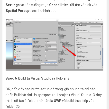
Settings
và kéo xuống mục
Capabilities
, rồi tìm và tick vào
Spatial Perception
như hình sau.
Bước 6
: Build từ Visual Studio ra Hololens
OK, đến đây các bước setup đã xong, giờ chúng ta chỉ cần
nhấn Build và đợi Unity export ra 1 project Visual Studio. Ở đây
mình sẽ tạo 1 folder mới tên là
UWP
và build trực tiếp vào
folder đó.