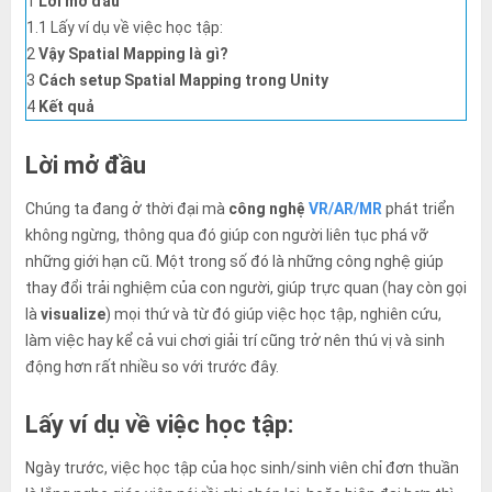
1
Lời mở đầu
đó.
1.1
Lấy ví dụ về việc học tập:
2
Vậy Spatial Mapping là gì?
3
Cách setup Spatial Mapping trong Unity
4
Kết quả
Lời mở đầu
Chúng ta đang ở thời đại mà
công nghệ
VR/AR/MR
phát triển
không ngừng, thông qua đó giúp con người liên tục phá vỡ
những giới hạn cũ. Một trong số đó là những công nghệ giúp
thay đổi trải nghiệm của con người, giúp trực quan (hay còn gọi
là
visualize
) mọi thứ và từ đó giúp việc học tập, nghiên cứu,
làm việc hay kể cả vui chơi giải trí cũng trở nên thú vị và sinh
động hơn rất nhiều so với trước đây.
Lấy ví dụ về việc học tập:
Ngày trước, việc học tập của học sinh/sinh viên chỉ đơn thuần