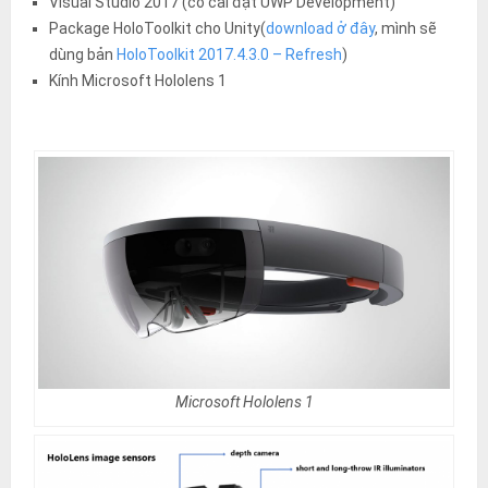
Visual Studio 2017 (có cài đặt UWP Development)
Package HoloToolkit cho Unity(
download ở đây
, mình sẽ
dùng bản
HoloToolkit 2017.4.3.0 – Refresh
)
Kính Microsoft Hololens 1
Microsoft Hololens 1