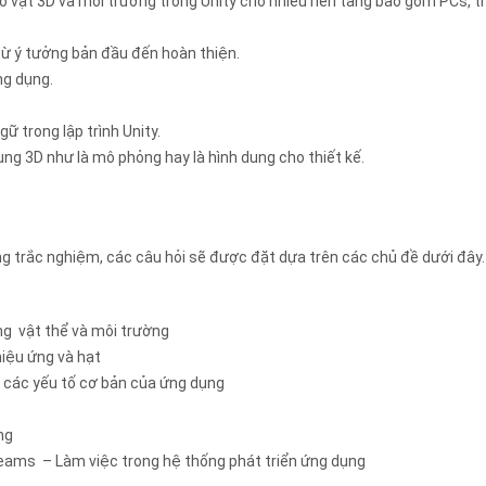
ồ vật 3D và môi trường trong Unity cho nhiều nền tảng bao gồm PCs, thi
từ ý tưởng bản đầu đến hoàn thiện.
ng dụng.
gữ trong lập trình Unity.
ng 3D như là mô phỏng hay là hình dung cho thiết kế.
ạng trắc nghiệm, các câu hỏi sẽ được đặt dựa trên các chủ đề dưới đây.
ng vật thể và môi trường
hiệu ứng và hạt
 các yếu tố cơ bản của ứng dụng
ng
ams – Làm việc trong hệ thống phát triển ứng dụng