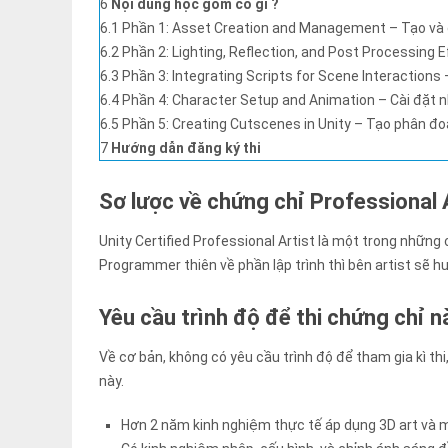
6
Nội dung học gồm có gì ?
6.1
Phần 1: Asset Creation and Management – Tạo và q
6.2
Phần 2: Lighting, Reflection, and Post Processing 
6.3
Phần 3: Integrating Scripts for Scene Interaction
6.4
Phần 4: Character Setup and Animation – Cài đặt n
6.5
Phần 5: Creating Cutscenes in Unity – Tạo phân đo
7
Hướng dẫn đăng ký thi
Sơ lược về chứng chỉ Professional 
Unity Certified Professional Artist là một trong những
Programmer thiên về phần lập trình thì bên artist sẽ 
Yêu cầu trình độ để thi chứng chỉ n
Về cơ bản, không có yêu cầu trình độ để tham gia kì th
này.
Hơn 2 năm kinh nghiệm thực tế áp dụng 3D art và m