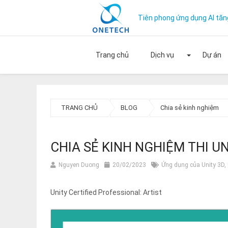
Tiên phong ứng dụng AI tăn
Trang chủ
Dịch vụ
Dự án
Mở rộ
TRANG CHỦ
BLOG
Chia sẻ kinh nghiệm
CHIA SẺ KINH NGHIỆM THI U
Nguyen Duong
20/02/2023
Ứng dụng của Unity 3D
,
Unity Certified Professional: Artist