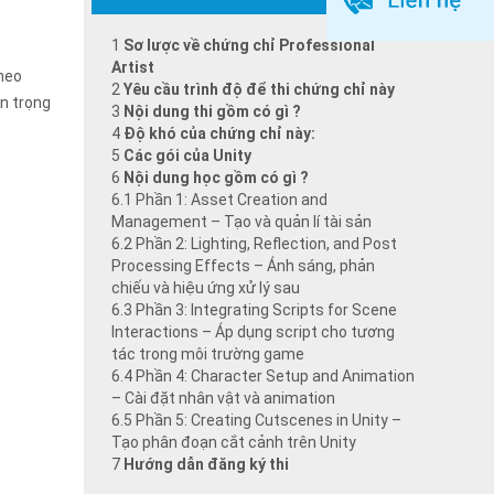
1
Sơ lược về chứng chỉ Professional
Artist
Theo
2
Yêu cầu trình độ để thi chứng chỉ này
an trọng
3
Nội dung thi gồm có gì ?
4
Độ khó của chứng chỉ này:
5
Các gói của Unity
6
Nội dung học gồm có gì ?
6.1
Phần 1: Asset Creation and
Management – Tạo và quản lí tài sản
6.2
Phần 2: Lighting, Reflection, and Post
Processing Effects – Ánh sáng, phản
chiếu và hiệu ứng xử lý sau
6.3
Phần 3: Integrating Scripts for Scene
Interactions – Áp dụng script cho tương
tác trong môi trường game
6.4
Phần 4: Character Setup and Animation
– Cài đặt nhân vật và animation
6.5
Phần 5: Creating Cutscenes in Unity –
Tạo phân đoạn cắt cảnh trên Unity
7
Hướng dẫn đăng ký thi