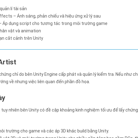
uản lí tài sản
Effects – Ánh sáng, phản chiếu và hiệu ứng xử lý sau
s – Áp dụng script cho tương tác trong môi trường game
hân vật và animation
ạn cắt cảnh trên Unity
Artist
 chứng chỉ do bên Unity Engine cấp phát và quản lý kiểm tra. Nếu như c
hướng về nhưng việc liên quan đến phần đồ họa.
ày
i, tuy nhiên bên Unity có đề cập khoảng kinh nghiệm tối ưu để lấy chứng
ôi trường cho game và các áp 3D khác build bằng Unity.