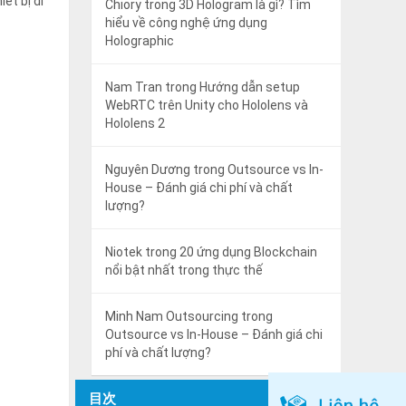
ết bị di
Chiory
trong
3D Hologram là gì? Tìm
hiểu về công nghệ ứng dụng
Holographic
Nam Tran
trong
Hướng dẫn setup
WebRTC trên Unity cho Hololens và
Hololens 2
Nguyên Dương
trong
Outsource vs In-
House – Đánh giá chi phí và chất
lượng?
Niotek
trong
20 ứng dụng Blockchain
nổi bật nhất trong thực thế
Minh Nam Outsourcing
trong
Outsource vs In-House – Đánh giá chi
phí và chất lượng?
目次