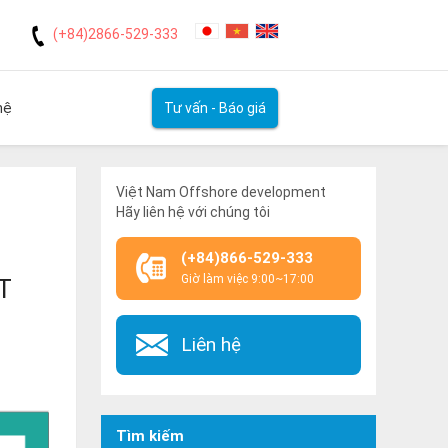
(+84)2866-529-333
hệ
Tư vấn - Báo giá
ETECH!
Việt Nam Offshore development
Hãy liên hệ với chúng tôi
(+84)866-529-333
Giờ làm việc 9:00~17:00
T
Liên hệ
Tìm kiếm