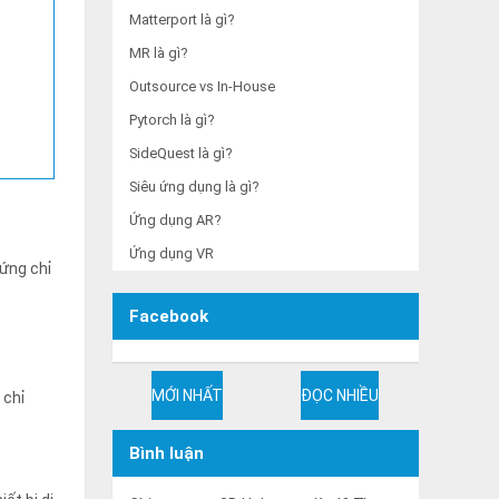
Matterport là gì?
MR là gì?
Outsource vs In-House
Pytorch là gì?
SideQuest là gì?
Siêu ứng dụng là gì?
Ứng dụng AR?
Ứng dụng VR
hứng chỉ
Facebook
MỚI NHẤT
ĐỌC NHIỀU
 chỉ
Bình luận