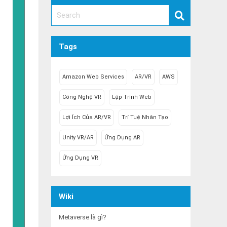
Tags
Amazon Web Services
AR/VR
AWS
Công Nghệ VR
Lập Trình Web
Lợi Ích Của AR/VR
Trí Tuệ Nhân Tạo
Unity VR/AR
Ứng Dụng AR
.
Ứng Dụng VR
Wiki
Metaverse là gì?