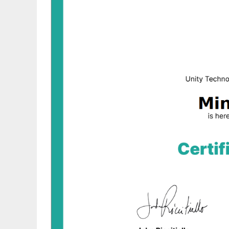
「Chính sách bảo mật」
Một email trả lời tự độn