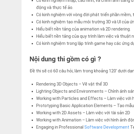
Có kinh nghiệm nhập, cấu hình, và chỉnh ánh sáng đ
động và thực tế ảo.
Có kinh nghiệm với vòng đời phát triển phần mềm, 
Có kinh nghiệm tạo mẫu môi trường 3D và UI của ứ
Hiểu biết nền tảng của animation và 2D rendering.
Hiểu biết nền tảng của quy trình làm việc và thuật n
Có kinh nghiệm trong lập trình game hay các ứng dụ
Nội dung thi gồm có gì ?
Đề thi sẽ có 60 câu hỏi, làm trong khoảng 120’ dưới d
Rendering 3D Objects – Vẽ vật thể 3D
Lighting Objects and Environments – Chỉnh ánh sá
Working with Particles and Effects – Làm việc với 
Prototyping Basic Application Elements – Tạo mẫu
Working with 2D Assets – Làm việc với tài sản 2D
Working with Animation – Làm việc với hình ảnh độ
Engaging in Professional
Software Development
Te