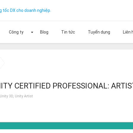
g tốc DX cho doanh nghiệp.
Công ty
Blog
Tin tức
Tuyển dụng
Liên 
ng quy mô doanh nghiệp của bạn với ON
miễn phí
NITY CERTIFIED PROFESSIONAL: ARTIS
Unity 3D
,
Unity Artist