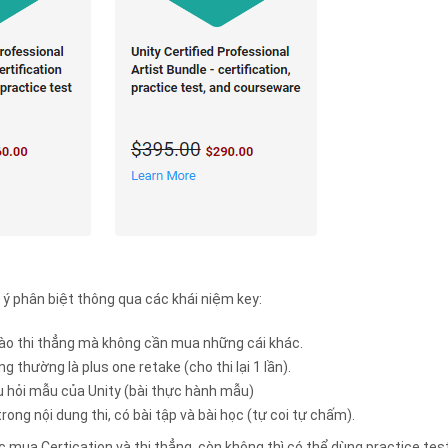
 ý phân biệt thông qua các khái niệm key:
 vào thi thẳng mà không cần mua những cái khác.
g thường là plus one retake (cho thi lại 1 lần).
u hỏi mẫu của Unity (bài thực hành mẫu)
rong nội dung thi, có bài tập và bài học (tự coi tự chấm).
c mua Certication và thi thẳng, còn không thì có thể dùng practice tes