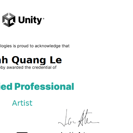
Nếu bạn đồng ý với những điều trên, vui lòng nhấp vào nút "Gửi"
g sẽ được gửi đến địa chỉ email bạn đã nhập, vì vậy hãy kiểm tra điều đó