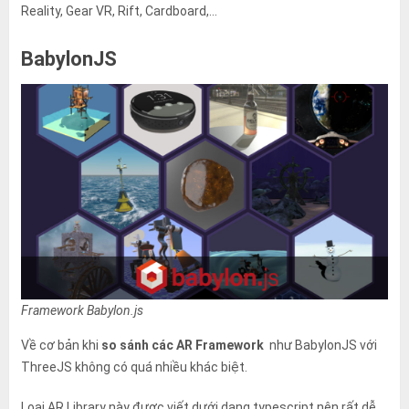
Reality, Gear VR, Rift, Cardboard,…
BabylonJS
Framework Babylon.js
Về cơ bản khi
so sánh các AR Framework
như BabylonJS với
ThreeJS không có quá nhiều khác biệt.
Loại AR Library này được viết dưới dạng typescript nên rất dễ