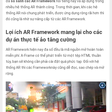
đã
so sánh các AR Framework
nổi tiếng này và áp dụng trong
nhiều hệ thống AR thành công. Trong thời gian, khi các hệ
thống AR nói chung phát triển, được ứng dụng rộng rãi hơn thì
đó cũng là nhờ sự nâng cấp từ các AR Framework.
Lợi ích AR Framework mang lại cho các
dự án thực tế ảo tăng cường
AR Framework hiện nay đa số đều là mã nguồn mở hoàn toàn
miễn phí. A-Frame có thể phát triển từ một tệp HTML thuần
túy, bạn sẽ không cần phải cài đặt quá phức tạp. Đối với hệ
thống AR thì các Frameworknày cũng dễ đọc, sao chép và mở
rộng.