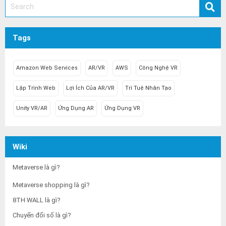
Tags
Amazon Web Services
AR/VR
AWS
Công Nghệ VR
Lập Trình Web
Lợi Ích Của AR/VR
Trí Tuệ Nhân Tạo
Unity VR/AR
Ứng Dụng AR
Ứng Dụng VR
Wiki
Metaverse là gì?
Metaverse shopping là gì?
8TH WALL là gì?
Chuyển đổi số là gì?