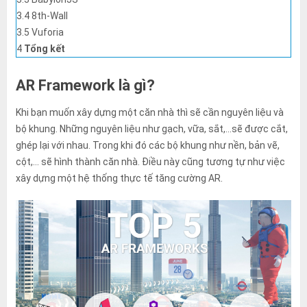
đó.
3.4
8th-Wall
3.5
Vuforia
4
Tổng kết
AR Framework là gì?
Khi bạn muốn xây dựng một căn nhà thì sẽ cần nguyên liệu và
bộ khung. Những nguyên liệu như gạch, vữa, sắt,…sẽ được cắt,
ghép lại với nhau. Trong khi đó các bộ khung như nền, bản vẽ,
cột,… sẽ hình thành căn nhà. Điều này cũng tương tự như việc
xây dựng một hệ thống thực tế tăng cường AR.