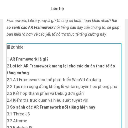
theo. Sự đầu tư nghiêm túc từ các nền khoa học phát triển đã tạo ra
Liên hệ
nhiều AR Framework và Library nổi tiếng. Vậy, vai trò của những
Framework, Library này là gì? Chúng có hoàn toàn khác nhau? Bài
so sánh các AR Framework
nổi tiếng sau đây của chúng tôi sẽ giúp
bạn hiểu rõ hơn về các yếu tố hỗ trợ thực tế tăng cường này.
目次
hide
1
AR Framework là gì?
2
Lợi ích AR Framework mang lại cho các dự án thực tế ảo
tăng cường
2.1
AR Framework có thể phát triển WebVR đa dạng
2.2
Tạo nên cộng đồng khổng lồ và tài nguyên học phong phú
2.3
Kết hợp thành phần và Debug đơn giản
2.4
Kiểm tra trực quan và hiệu suất tuyệt vời
3
So sánh các AR Framework nổi tiếng hiện nay
3.1
Three JS
「Chính sách bảo mật」
Nếu bạn đồng ý với những điều trên, vui 
3.2
Aframe
Một email trả lời tự động sẽ được gửi đến địa chỉ email bạn đã nh
3.3
BabylonJS