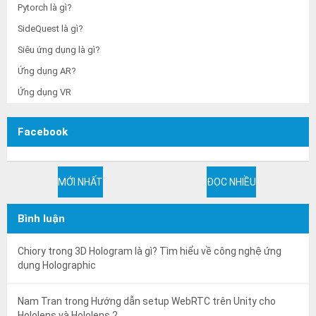
Pytorch là gì?
SideQuest là gì?
Siêu ứng dụng là gì?
Ứng dụng AR?
Ứng dụng VR
Facebook
MỚI NHẤT
ĐỌC NHIỀU
Bình luận
Chiory
trong
3D Hologram là gì? Tìm hiểu về công nghệ ứng
dụng Holographic
Nam Tran
trong
Hướng dẫn setup WebRTC trên Unity cho
Hololens và Hololens 2