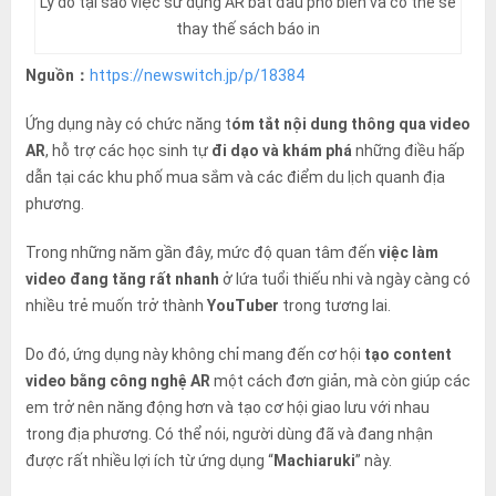
Lý do tại sao việc sử dụng AR bắt đầu phổ biến và có thể sẽ
thay thế sách báo in
Nguồn：
https://newswitch.jp/p/18384
Ứng dụng này có chức năng t
óm tắt nội dung thông qua video
AR
, hỗ trợ các học sinh tự
đi dạo và khám phá
những điều hấp
dẫn tại các khu phố mua sắm và các điểm du lịch quanh địa
phương.
Trong những năm gần đây, mức độ quan tâm đến
việc làm
video đang tăng rất nhanh
ở lứa tuổi thiếu nhi và ngày càng có
nhiều trẻ muốn trở thành
YouTuber
trong tương lai.
Do đó, ứng dụng này không chỉ mang đến cơ hội
tạo content
video bằng công nghệ AR
một cách đơn giản, mà còn giúp các
em trở nên năng động hơn và tạo cơ hội giao lưu với nhau
trong địa phương. Có thể nói, người dùng đã và đang nhận
được rất nhiều lợi ích từ ứng dụng “
Machiaruki
” này.