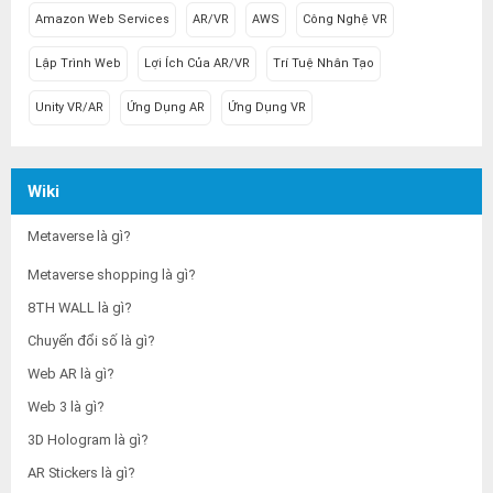
Amazon Web Services
AR/VR
AWS
Công Nghệ VR
Lập Trình Web
Lợi Ích Của AR/VR
Trí Tuệ Nhân Tạo
Unity VR/AR
Ứng Dụng AR
Ứng Dụng VR
Wiki
Metaverse là gì?
Metaverse shopping là gì?
8TH WALL là gì?
Chuyển đổi số là gì?
Web AR là gì?
Web 3 là gì?
3D Hologram là gì?
AR Stickers là gì?