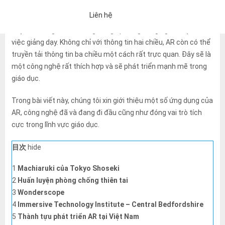
Công nghệ AR (Thực tế tăng cường) đang đóng một vai trò
Liên hệ
tích cực trong nhiều lĩnh vực như giải trí, game, quảng cáo, gần
đây lĩnh vực giáo dục cũng đang áp dụng công nghệ này vào
việc giảng dạy. Không chỉ với thông tin hai chiều, AR còn có thể
truyền tải thông tin ba chiều một cách rất trực quan. Đây sẽ là
một công nghệ rất thích hợp và sẽ phát triển mạnh mẽ trong
giáo dục.
Trong bài viết này, chúng tôi xin giới thiệu một số ứng dụng của
AR, công nghệ đã và đang đi đầu cũng như đóng vai trò tích
cực trong lĩnh vực giáo dục.
目次
hide
1
Machiaruki của Tokyo Shoseki
2
Huấn luyện phòng chống thiên tai
3
Wonderscope
「Chính sách bảo mật」
Nếu bạn đồng ý với những điều trên, vui 
4
Immersive Technology Institute – Central Bedfordshire
Một email trả lời tự động sẽ được gửi đến địa chỉ email bạn đã nh
5
Thành tựu phát triển AR tại Việt Nam