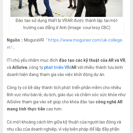
Đào tạo sử dụng thiết bị VRAR được thành lập tại một
trường cao đẳng ở Anh (Image: courtesy CBC)
Nguồn：
MoguraVR「
https://www.moguravr.com/uk-college-
vr/
」
ITI chủ yếu nhằm mục đích
đào tạo các kỹ thuật của AR và VR
,
và
AiSolve
, công ty
phát triển VR
/AR
với nhiều thành tựu kinh
doanh hiện đang tham gia vào việc khởi động dự án.
Công ty có bề dày thành tích phát triển phần mềm cho nhiều
lĩnh vực như bán lẻ, du lịch, giáo dục và chăm sóc sức khỏe như
AiSolve tham gia vào sẽ giúp cho khóa đào tạo
công nghệ AR
mang tính thực tiễn
cao hơn.
Có một khoảng cách lớn giữa kỹ thuật của người lao động và
nhu cầu của doanh nghiệp, vì vậy biện pháp để lấp đầy phần