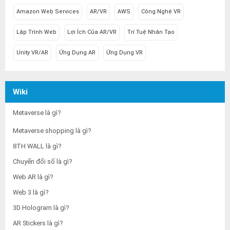
Amazon Web Services
AR/VR
AWS
Công Nghệ VR
Lập Trình Web
Lợi Ích Của AR/VR
Trí Tuệ Nhân Tạo
Unity VR/AR
Ứng Dụng AR
Ứng Dụng VR
Wiki
Metaverse là gì?
Metaverse shopping là gì?
8TH WALL là gì?
Chuyển đổi số là gì?
Web AR là gì?
Web 3 là gì?
3D Hologram là gì?
AR Stickers là gì?