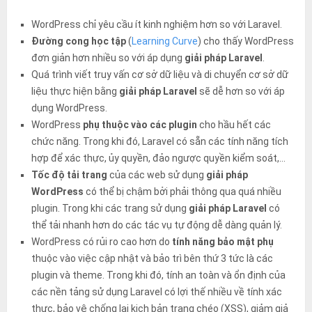
WordPress chỉ yêu cầu ít kinh nghiệm hơn so với Laravel.
Đường cong học tập
(
Learning Curve
) cho thấy WordPress
đơn giản hơn nhiều so với áp dụng
giải pháp Laravel
.
Quá trình viết truy vấn cơ sở dữ liệu và di chuyển cơ sở dữ
liệu thực hiện bằng
giải pháp Laravel
sẽ dễ hơn so với áp
dụng WordPress.
WordPress
phụ thuộc vào các plugin
cho hầu hết các
chức năng. Trong khi đó, Laravel có sẵn các tính năng tích
hợp để xác thực, ủy quyền, đảo ngược quyền kiểm soát,…
Tốc độ tải trang
của các web sử dụng
giải pháp
WordPress
có thể bị chậm bởi phải thông qua quá nhiều
plugin. Trong khi các trang sử dụng
giải pháp Laravel
có
thể tải nhanh hơn do các tác vụ tự động dễ dàng quản lý.
WordPress có rủi ro cao hơn do
tính năng bảo mật phụ
thuộc vào việc cập nhật và bảo trì bên thứ 3 tức là các
plugin và theme. Trong khi đó, tính an toàn và ổn định của
các nền tảng sử dụng Laravel có lợi thế nhiều về tính xác
thực, bảo vệ chống lại kịch bản trang chéo (XSS), giảm giả