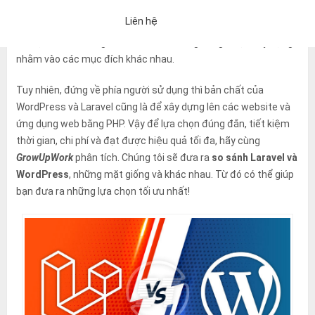
Thoạt tiên, bạn sẽ cảm thấy
so sánh
Laravel
và
WordPress
là
Liên hệ
một so sánh khập khiễng. Bởi 1 bên là PHP Framework, còn bên
còn lại là CMS. Đồng thời bản thân chúng cũng được xây dựng
nhằm vào các mục đích khác nhau.
Tuy nhiên, đứng về phía người sử dụng thì bản chất của
WordPress và Laravel cũng là để xây dựng lên các website và
ứng dụng web bằng PHP. Vậy để lựa chọn đúng đắn, tiết kiệm
thời gian, chi phí và đạt được hiệu quả tối đa, hãy cùng
GrowUpWork
phân tích. Chúng tôi sẽ đưa ra
so sánh Laravel và
WordPress
, những mặt giống và khác nhau. Từ đó có thể giúp
bạn đưa ra những lựa chọn tối ưu nhất!
「Chính sách bảo mật」
Nếu bạn đồng ý với những điều trên, vui 
Một email trả lời tự động sẽ được gửi đến địa chỉ email bạn đã nh