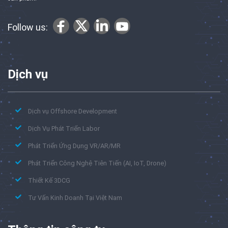
Follow us:
Dịch vụ
Dịch vụ Offshore Development
Dịch Vụ Phát Triển Labor
Phát Triển Ứng Dụng VR/AR/MR
Phát Triển Công Nghệ Tiên Tiến (AI, IoT, Drone)
Thiết Kế 3DCG
Tư Vấn Kinh Doanh Tại Việt Nam